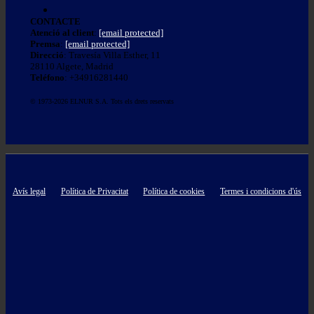
CONTACTE
Atenció al client
:
[email protected]
Premsa
:
[email protected]
Direcció
: Travesía Villa Esther, 11
28110 Algete, Madrid
Teléfono
: +34916281440
© 1973-2026 ELNUR S.A. Tots els drets reservats
Avís legal
Política de Privacitat
Política de cookies
Termes i condicions d'ús