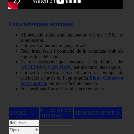
Característiques tècniques:
Alimentació mitjançant adaptador elèctric USB, no
subministrat.
Connexió a internet mitjançant wifi.
Fàcil instal·lació i connexió de la centraleta amb els
equips de calefacció.
És un accessori que pertany a la família del
SISTEMA G CONTROL
per al control dels equips.
Connexió elèctrica sense fil amb els equips de
calefacció a través de l’app gratuïta
Elnur Gabarron
Wifi Control
, intuïtiva i fàcil de manejar.
Pots gestionar fins a 31 equips per centraleta.
G CONTROL
MODEL
RECOMANAT PER A
HUB USB
90000125
Referència
– Emissors amb control
Tipus de
WIFI 2.4 GHz