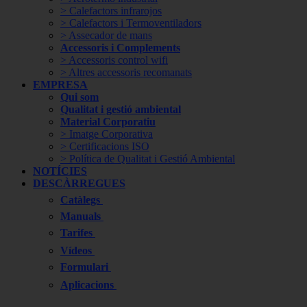
> Calefactors infrarojos
> Calefactors i Termoventiladors
> Assecador de mans
Accessoris i Complements
> Accessoris control wifi
> Altres accessoris recomanats
EMPRESA
Qui som
Qualitat i gestió ambiental
Material Corporatiu
> Imatge Corporativa
> Certificacions ISO
> Política de Qualitat i Gestió Ambiental
NOTÍCIES
DESCÀRREGUES
Catàlegs
Manuals
Tarifes
Vídeos
Formulari
Aplicacions