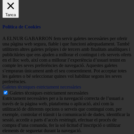
Tanca
Política de Cookies
A ELNUR GABARRON fem servir galetes necessàries per oferir
una pàgina web segura, fiable i que funcioni adequadament. També
utilitzem altres galetes pròpies i de tercers amb finalitats analítiques i
publicitàries que ens ajuden a millorar el contingut i els serveis oferts
en el lloc web, així com a millorar l’experiència d’usuari tenint en
compte les seves preferències de navegació. Aquestes galetes
s’empraran únicament amb el seu consentiment. Pot acceptar totes
les galetes o bé seleccionar quines vol habilitar segons les seves
preferències.
Galetes tècniques estrictament necessàries
Galetes tècniques estrictament necessàries
Estrictament necessàries per a la navegació correcta de l’usuari a
través de la pàgina web, plataforma o aplicació, així com la
utilització de diferents opcions o serveis que contingui com, per
exemple, controlar el trànsit i la comunicació de dades, identificar la
sessió, accedir a parts d’accés restringit, efectuar el procés de
compra d’una comanda, fer la sol·licitud d’inscripció o utilitzar
elements de seguretat durant la navegació.