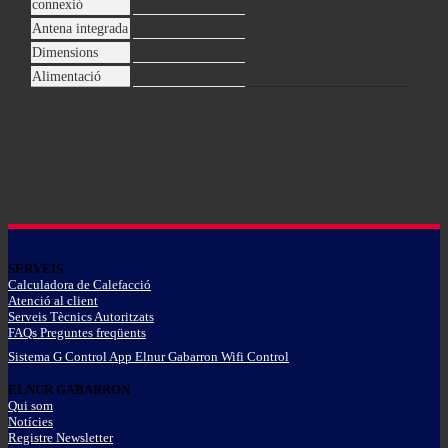
wifi Ingenium i Ingenium
connexió
Care.
868 Mhz
Antena integrada
– Acumuladors de calor
7×2,4×0,8 cm
Dimensions
Ecombi.
USB
Alimentació
SERVEIS
Calculadora de Calefacció
Atenció al client
Serveis Tècnics Autoritzats
FAQs Preguntes freqüents
Sistema G Control App Elnur Gabarron Wifi Control
ELNUR GABARRON
Qui som
Notícies
Registre Newsletter