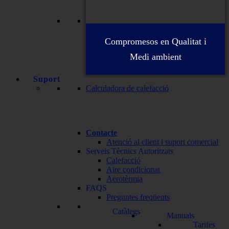
Compromesos en Qualitat i
Medi ambient
Suport
Calculadora de calefacció
Contacte
Atenció al client i suport comercial
Serveis Tècnics Autoritzats
Calefacció
Aire condicionat
Aerotèrmia
FAQS
Preguntes freqüents
Catàlegs
Manuals
Tarifes