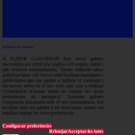
Política de cookies
A ELNUR GABARRON fem servir galetes
necessàries per oferir una pàgina web segura, fiable i
que funcioni adequadament. També utilitzem altres
galetes pròpies i de tercers amb finalitats analítiques i
publicitàries que ens ajuden a millorar el contingut i
els serveis oferts en el lloc web, així com a millorar
l’experiència d’usuari tenint en compte les seves
preferències de navegació. Aquestes galetes
s’empraran únicament amb el seu consentiment. Pot
acceptar totes les galetes o bé seleccionar quines vol
habilitar segons les seves preferències.
Configurar preferències
Rebutjar
Acceptar-les totes