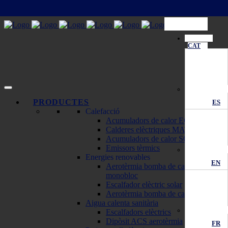
CAT
PRODUCTES
ES
Calefacció
Acumuladors de calor ECOMBI
Calderes elèctriques MATTIRA
Acumuladors de calor SOLAR
Emissors tèrmics
Energies renovables
EN
Aerotèrmia bomba de calor
monobloc
Escalfador elèctric solar
Aerotèrmia bomba de calor
Aigua calenta sanitària
Escalfadors elèctrics
Dipòsit ACS aerotèrmia
FR