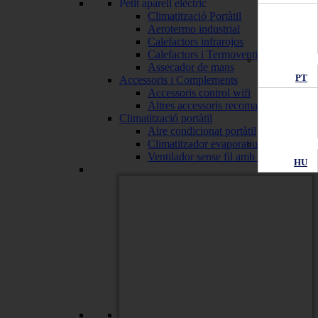
Petit aparell elèctric
Climatització Portàtil
Aerotermo industrial
Calefactors infrarojos
Calefactors i Termoventiladors
Assecador de mans
PT
Accessoris i Complements
Accessoris control wifi
Altres accessoris recomanats
Climatització portàtil
Aire condicionat portàtil
Climatitzador evaporatiu
Ventilador sense fil amb bateria
HU