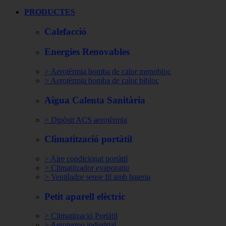
PRODUCTES
Calefacció
Energies Renovables
> Aerotèrmia bomba de calor monobloc
> Aerotèrmia bomba de calor bibloc
Aigua Calenta Sanitària
> Dipòsit ACS aerotèrmia
Climatització portàtil
> Aire condicionat portàtil
> Climatitzador evaporatiu
> Ventilador sense fil amb bateria
Petit aparell elèctric
> Climatització Portàtil
> Aerotermo industrial