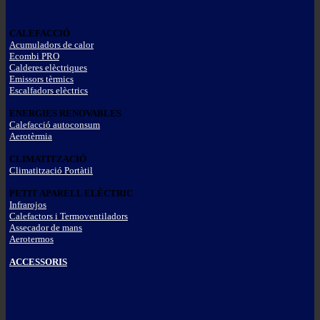
CALEFACCIÓ
Acumuladors de calor
Ecombi PRO
Calderes elèctriques
Emissors tèrmics
Escalfadors elèctrics
ENERGIES RENOVABLES
Calefacció autoconsum
Aerotèrmia
CLIMATITZACIÓ
Climatització Portàtil
PETIT APARELL ELÈCTRIC
Infrarojos
Calefactors i Termoventiladors
Assecador de mans
Aerotermos
ACCESSORIS