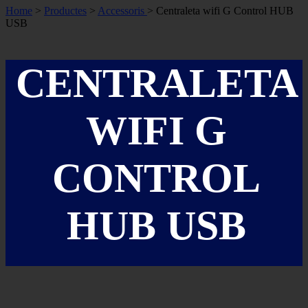
Home
>
Productes
>
Accessoris
> Centraleta wifi G Control HUB
USB
CENTRALETA
WIFI G
CONTROL
HUB USB