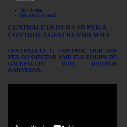
Fitxa tècnica
Manual d'instal·lació
CENTRALETA HUB USB PER A
CONTROL I GESTIÓ AMB WIFI
CENTRALETA G CONTROL HUB USB
PER CONNECTAR AMB ELS EQUIPS DE
CALEFACCIÓ WIFI D’ELNUR
GABARRON.