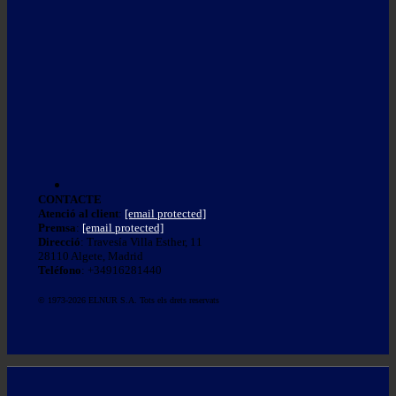
CONTACTE
Atenció al client
:
[email protected]
Premsa
:
[email protected]
Direcció
: Travesía Villa Esther, 11
28110 Algete, Madrid
Teléfono
: +34916281440
© 1973-2026 ELNUR S.A. Tots els drets reservats