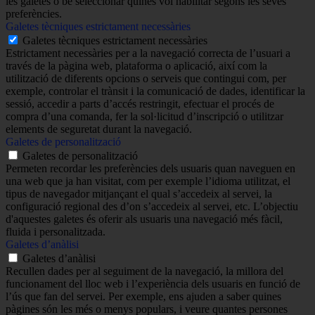
les galetes o bé seleccionar quines vol habilitar segons les seves
preferències.
Galetes tècniques estrictament necessàries
Galetes tècniques estrictament necessàries
Estrictament necessàries per a la navegació correcta de l’usuari a
través de la pàgina web, plataforma o aplicació, així com la
utilització de diferents opcions o serveis que contingui com, per
exemple, controlar el trànsit i la comunicació de dades, identificar la
sessió, accedir a parts d’accés restringit, efectuar el procés de
compra d’una comanda, fer la sol·licitud d’inscripció o utilitzar
elements de seguretat durant la navegació.
Galetes de personalització
Galetes de personalització
Permeten recordar les preferències dels usuaris quan naveguen en
una web que ja han visitat, com per exemple l’idioma utilitzat, el
tipus de navegador mitjançant el qual s’accedeix al servei, la
configuració regional des d’on s’accedeix al servei, etc. L’objectiu
d'aquestes galetes és oferir als usuaris una navegació més fàcil,
fluida i personalitzada.
Galetes d’anàlisi
Galetes d’anàlisi
Recullen dades per al seguiment de la navegació, la millora del
funcionament del lloc web i l’experiència dels usuaris en funció de
l’ús que fan del servei. Per exemple, ens ajuden a saber quines
pàgines són les més o menys populars, i veure quantes persones