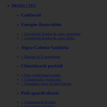
PRODUCTES
Calefacció
Energies Renovables
> Aerotèrmia bomba de calor monobloc
> Aerotèrmia bomba de calor bibloc
Aigua Calenta Sanitària
> Dipòsit ACS aerotèrmia
Climatització portàtil
> Aire condicionat portàtil
> Climatitzador evaporatiu
> Ventilador sense fil amb bateria
Petit aparell elèctric
> Climatització Portàtil
> Aerotermo industrial