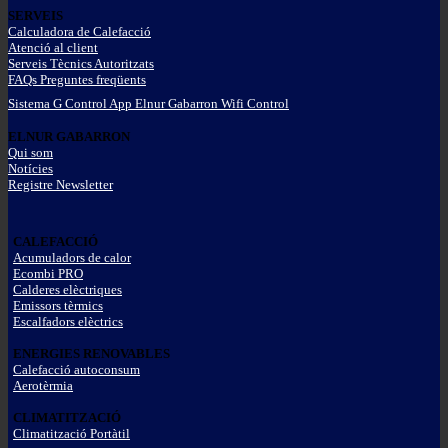
SERVEIS
Calculadora de Calefacció
Atenció al client
Serveis Tècnics Autoritzats
FAQs Preguntes freqüents
Sistema G Control App Elnur Gabarron Wifi Control
ELNUR GABARRON
Qui som
Notícies
Registre Newsletter
CALEFACCIÓ
Acumuladors de calor
Ecombi PRO
Calderes elèctriques
Emissors tèrmics
Escalfadors elèctrics
ENERGIES RENOVABLES
Calefacció autoconsum
Aerotèrmia
CLIMATITZACIÓ
Climatització Portàtil