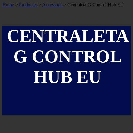
Home
>
Productes
>
Accessoris
> Centraleta G Control Hub EU
CENTRALETA
G CONTROL
HUB EU