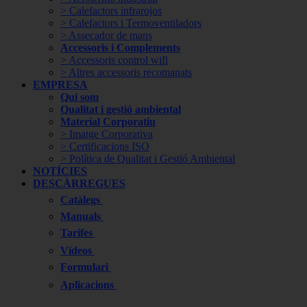
> Calefactors infrarojos
> Calefactors i Termoventiladors
> Assecador de mans
Accessoris i Complements
> Accessoris control wifi
> Altres accessoris recomanats
EMPRESA
Qui som
Qualitat i gestió ambiental
Material Corporatiu
> Imatge Corporativa
> Certificacions ISO
> Política de Qualitat i Gestió Ambiental
NOTÍCIES
DESCÀRREGUES
Catàlegs
Manuals
Tarifes
Vídeos
Formulari
Aplicacions