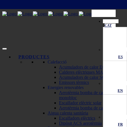
CAT
PRODUCTES
ES
Calefacció
Acumuladors de calor ECOMBI
Calderes elèctriques MATTIRA
Acumuladors de calor SOLAR
Emissors tèrmics
Energies renovables
EN
Aerotèrmia bomba de calor
monobloc
Escalfador elèctric solar
Aerotèrmia bomba de calor
Aigua calenta sanitària
Escalfadors elèctrics
Dipòsit ACS aerotèrmia
FR