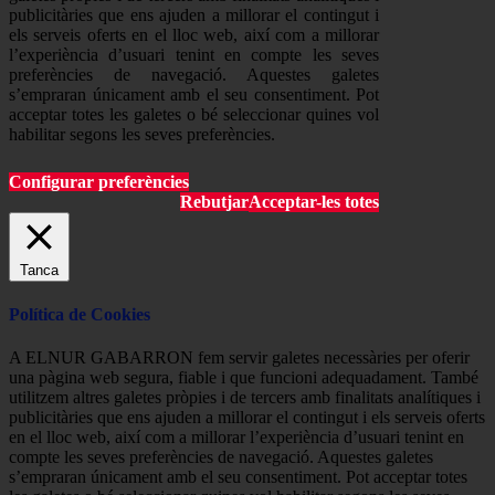
publicitàries que ens ajuden a millorar el contingut i
els serveis oferts en el lloc web, així com a millorar
l’experiència d’usuari tenint en compte les seves
preferències de navegació. Aquestes galetes
s’empraran únicament amb el seu consentiment. Pot
acceptar totes les galetes o bé seleccionar quines vol
habilitar segons les seves preferències.
Configurar preferències
Rebutjar
Acceptar-les totes
Tanca
Política de Cookies
A ELNUR GABARRON fem servir galetes necessàries per oferir
una pàgina web segura, fiable i que funcioni adequadament. També
utilitzem altres galetes pròpies i de tercers amb finalitats analítiques i
publicitàries que ens ajuden a millorar el contingut i els serveis oferts
en el lloc web, així com a millorar l’experiència d’usuari tenint en
compte les seves preferències de navegació. Aquestes galetes
s’empraran únicament amb el seu consentiment. Pot acceptar totes