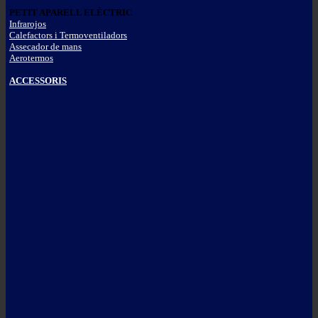
PETIT APARELL ELÈCTRIC
Infrarojos
Calefactors i Termoventiladors
Assecador de mans
Aerotermos
ACCESSORIS