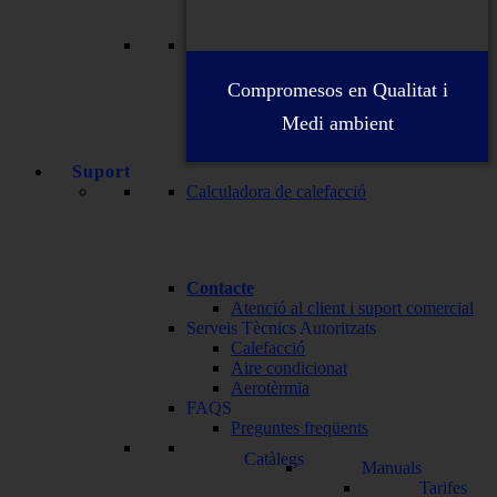
Compromesos en Qualitat i
Medi ambient
Suport
Calculadora de calefacció
Contacte
Atenció al client i suport comercial
Serveis Tècnics Autoritzats
Calefacció
Aire condicionat
Aerotèrmia
FAQS
Preguntes freqüents
Catàlegs
Manuals
Tarifes