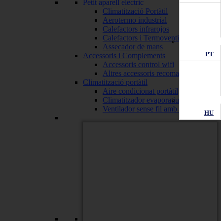
Petit aparell elèctric
Climatització Portàtil
Aerotermo industrial
Calefactors infrarojos
Calefactors i Termoventiladors
Assecador de mans
PT
Accessoris i Complements
Accessoris control wifi
Altres accessoris recomanats
Climatització portàtil
Aire condicionat portàtil
Climatitzador evaporatiu
Ventilador sense fil amb bateria
HU