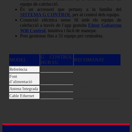
equips de calefacció.
És un accessori que pertany a la família del
SISTEMA G CONTROL
per al control dels equips.
Connexió elèctrica sense fil amb els equips de
calefacció a través de l’app gratuïta
Elnur Gabarron
Wifi Control
, intuïtiva i fàcil de manejar.
Pots gestionar fins a 31 equips per centraleta.
G CONTROL
MODEL
RECOMANAT
HUB EU
90000095
Referència
– Emissors amb control
Font
5V 500Ma
wifi Ingenium i Ingenium
(incluida)
d’alimentació
Care.
– Acumuladors de calor
868 Mhz RF
Antena Integrada
Ecombi.
0.5 m (incluido)
Cable Ethernet