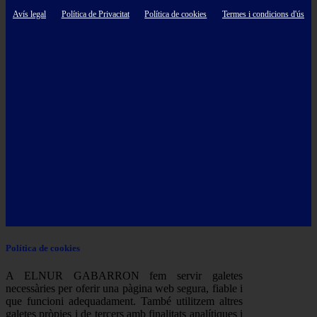
Avís legal
Política de Privacitat
Política de cookies
Termes i condicions d'ús
Política de cookies
A ELNUR GABARRON fem servir galetes
necessàries per oferir una pàgina web segura, fiable i
que funcioni adequadament. També utilitzem altres
galetes pròpies i de tercers amb finalitats analítiques i