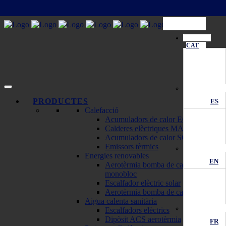
CAT
PRODUCTES
ES
Calefacció
Acumuladors de calor ECOMBI
Calderes elèctriques MATTIRA
Acumuladors de calor SOLAR
Emissors tèrmics
Energies renovables
EN
Aerotèrmia bomba de calor
monobloc
Escalfador elèctric solar
Aerotèrmia bomba de calor
Aigua calenta sanitària
Escalfadors elèctrics
Dipòsit ACS aerotèrmia
FR