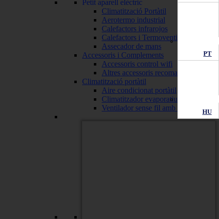
Petit aparell elèctric
Climatització Portàtil
Aerotermo industrial
Calefactors infrarojos
Calefactors i Termoventiladors
Assecador de mans
PT
Accessoris i Complements
Accessoris control wifi
Altres accessoris recomanats
Climatització portàtil
Aire condicionat portàtil
Climatitzador evaporatiu
Ventilador sense fil amb bateria
HU