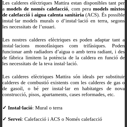
Les calderes elèctriques Mattira estan disponibles tant per
a
models de només calefacció
, com pera
models mixtos
de calefacció i aigua calenta sanitària
(ACS). És possible
instal·lar models murals o d’instal·lació en terra, segons
les necessitats de l’usuari.
Les nostres calderes elèctriques es poden adaptar tant a
instal·lacions monofàsiques com trifàsiques. Poden
funcionar amb radiadors d’aigua o amb terra radiant, i des
de fàbrica limitem la potència de la caldera en funció de
les necessitats de la teva instal·lació.
Les calderes elèctriques Mattira són ideals per substituir
calderes de combustió existents com les calderes de gas o
de gasoil, o bé per instal·lar en habitatges de nova
construcció, pisos, apartaments, cases reformades, etc.
✓ Instal·lació
: Mural o terra
✓ Servei
: Calefacció i ACS o Només calefacció