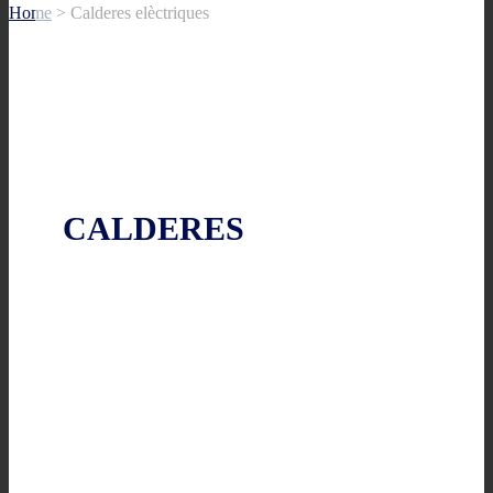
Home
>
Calderes elèctriques
CALDERES