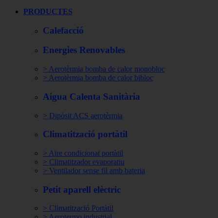
PRODUCTES
Calefacció
Energies Renovables
> Aerotèrmia bomba de calor monobloc
> Aerotèrmia bomba de calor bibloc
Aigua Calenta Sanitària
> Dipòsit ACS aerotèrmia
Climatització portàtil
> Aire condicionat portàtil
> Climatitzador evaporatiu
> Ventilador sense fil amb bateria
Petit aparell elèctric
> Climatització Portàtil
> Aerotermo industrial