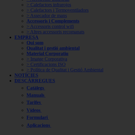
> Calefactors infrarojos
> Calefactors i Termoventiladors
> Assecador de mans
Accessoris i Complements
> Accessoris control wifi
> Altres accessoris recomanats
EMPRESA
Qui som
Qualitat i gestió ambiental
Material Corporatiu
> Imatge Corporativa
> Certificacions ISO
> Política de Qualitat i Gestió Ambiental
NOTÍCIES
DESCÀRREGUES
Catàlegs
Manuals
Tarifes
Vídeos
Formulari
Aplicacions