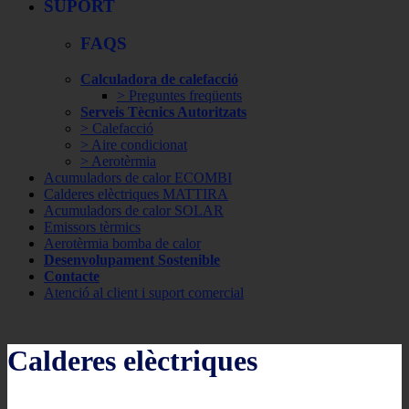
SUPORT
FAQS
Calculadora de calefacció
> Preguntes freqüents
Serveis Tècnics Autoritzats
> Calefacció
> Aire condicionat
> Aerotèrmia
Acumuladors de calor ECOMBI
Calderes elèctriques MATTIRA
Acumuladors de calor SOLAR
Emissors tèrmics
Aerotèrmia bomba de calor
Desenvolupament Sostenible
Contacte
Atenció al client i suport comercial
Calderes elèctriques