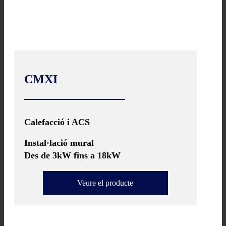
CMXI
Calefacció i ACS
Instal·lació mural
Des de 3kW fins a 18kW
Veure el producte