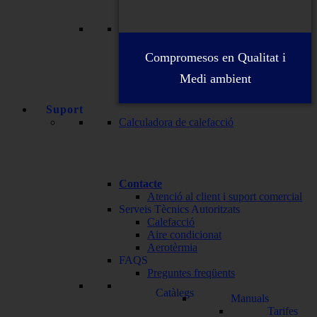
Compromesos en Qualitat i
Medi ambient
Suport
Calculadora de calefacció
Contacte
Atenció al client i suport comercial
Serveis Tècnics Autoritzats
Calefacció
Aire condicionat
Aerotèrmia
FAQS
Preguntes freqüents
Catàlegs
Manuals
Tarifes