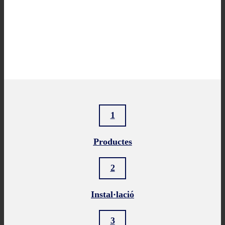
1
Productes
2
Instal·lació
3