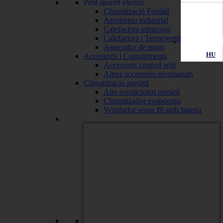
Petit aparell elèctric
Climatització Portàtil
Aerotermo industrial
Calefactors infrarojos
Calefactors i Termoventiladors
Assecador de mans
HU
Accessoris i Complements
Accessoris control wifi
Altres accessoris recomanats
Climatització portàtil
Aire condicionat portàtil
Climatitzador evaporatiu
Ventilador sense fil amb bateria