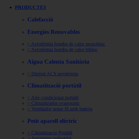
PRODUCTES
Calefacció
Energies Renovables
> Aerotèrmia bomba de calor monobloc
> Aerotèrmia bomba de calor bibloc
Aigua Calenta Sanitària
> Dipòsit ACS aerotèrmia
Climatització portàtil
> Aire condicionat portàtil
> Climatitzador evaporatiu
> Ventilador sense fil amb bateria
Petit aparell elèctric
> Climatització Portàtil
> Aerotermo industrial