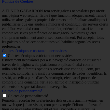
Política de Cookies
A ELNUR GABARRON fem servir galetes necessàries per oferir
una pàgina web segura, fiable i que funcioni adequadament. També
utilitzem altres galetes pròpies i de tercers amb finalitats analítiques i
publicitàries que ens ajuden a millorar el contingut i els serveis oferts
en el lloc web, així com a millorar l’experiència d’usuari tenint en
compte les seves preferències de navegació. Aquestes galetes
s’empraran únicament amb el seu consentiment. Pot acceptar totes
les galetes o bé seleccionar quines vol habilitar segons les seves
preferències.
Galetes tècniques estrictament necessàries
Galetes tècniques estrictament necessàries
Estrictament necessàries per a la navegació correcta de l’usuari a
través de la pàgina web, plataforma o aplicació, així com la
utilització de diferents opcions o serveis que contingui com, per
exemple, controlar el trànsit i la comunicació de dades, identificar la
sessió, accedir a parts d’accés restringit, efectuar el procés de
compra d’una comanda, fer la sol·licitud d’inscripció o utilitzar
elements de seguretat durant la navegació.
Galetes de personalització
Galetes de personalització
Permeten recordar les preferències dels usuaris quan naveguen en
una web que ja han visitat, com per exemple l’idioma utilitzat, el
tipus de navegador mitjançant el qual s’accedeix al servei, la