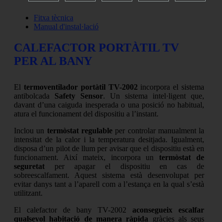
Fitxa tècnica
Manual d'instal·lació
CALEFACTOR PORTÀTIL TV
PER AL BANY
El
termoventilador portàtil TV-2002
incorpora el sistema
antibolcada
Safety Sensor
. Un sistema intel·ligent que,
davant d’una caiguda inesperada o una posició no habitual,
atura el funcionament del dispositiu a l’instant.
Inclou un
termòstat regulable
per controlar manualment la
intensitat de la calor i la temperatura desitjada. Igualment,
disposa d’un pilot de llum per avisar que el dispositiu està en
funcionament. Així mateix, incorpora un
termòstat de
seguretat
per apagar el dispositiu en cas de
sobreescalfament. Aquest sistema està desenvolupat per
evitar danys tant a l’aparell com a l’estança en la qual s’està
utilitzant.
El calefactor de bany TV-2002
aconsegueix escalfar
qualsevol habitació de manera ràpida
gràcies als seus