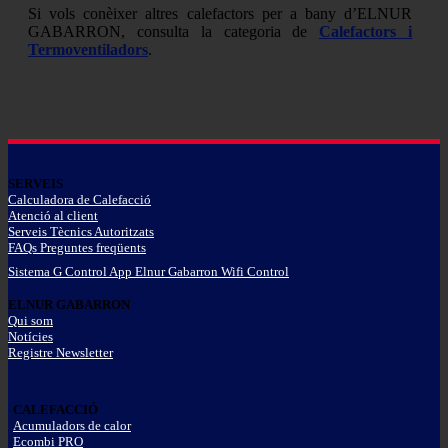
Si vols conèixer altres calefactors per a bany d’ELNUR
GABARRON, consulta la categoria de
Calefactors i
Termoventiladors
.
SERVEIS
Calculadora de Calefacció
Atenció al client
Serveis Tècnics Autoritzats
FAQs Preguntes freqüents
Sistema G Control App Elnur Gabarron Wifi Control
ELNUR GABARRON
Qui som
Notícies
Registre Newsletter
CALEFACCIÓ
Acumuladors de calor
Ecombi PRO