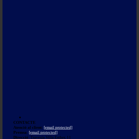
CONTACTE
Atenció al client
:
[email protected]
Premsa
:
[email protected]
Direcció
: Travesía Villa Esther, 11