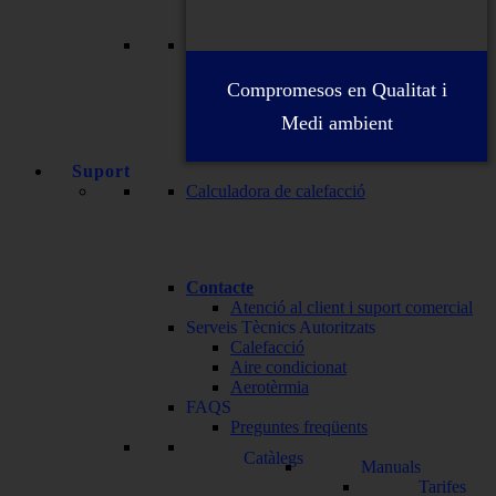
Compromesos en Qualitat i
Medi ambient
Suport
Calculadora de calefacció
Contacte
Atenció al client i suport comercial
Serveis Tècnics Autoritzats
Calefacció
Aire condicionat
Aerotèrmia
FAQS
Preguntes freqüents
Catàlegs
Manuals
Tarifes