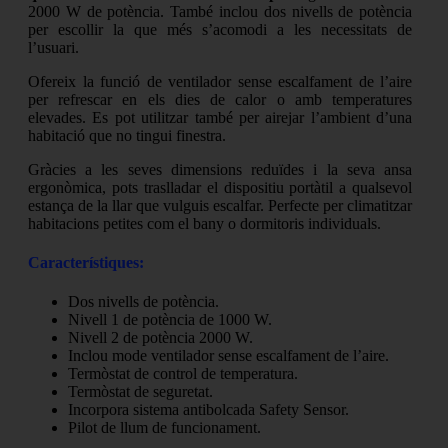
2000 W de potència. També inclou dos nivells de potència
per escollir la que més s’acomodi a les necessitats de
l’usuari.
Ofereix la funció de ventilador sense escalfament de l’aire
per refrescar en els dies de calor o amb temperatures
elevades. Es pot utilitzar també per airejar l’ambient d’una
habitació que no tingui finestra.
Gràcies a les seves dimensions reduïdes i la seva ansa
ergonòmica, pots traslladar el dispositiu portàtil a qualsevol
estança de la llar que vulguis escalfar. Perfecte per climatitzar
habitacions petites com el bany o dormitoris individuals.
Característiques:
Dos nivells de potència.
Nivell 1 de potència de 1000 W.
Nivell 2 de potència 2000 W.
Inclou mode ventilador sense escalfament de l’aire.
Termòstat de control de temperatura.
Termòstat de seguretat.
Incorpora sistema antibolcada Safety Sensor.
Pilot de llum de funcionament.