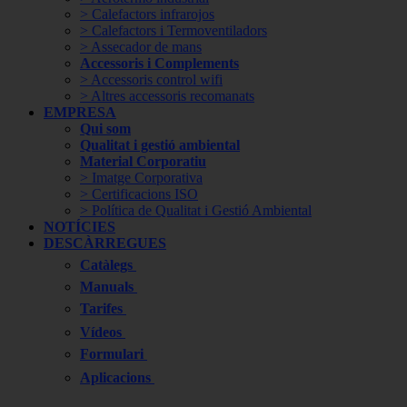
> Calefactors infrarojos
> Calefactors i Termoventiladors
> Assecador de mans
Accessoris i Complements
> Accessoris control wifi
> Altres accessoris recomanats
EMPRESA
Qui som
Qualitat i gestió ambiental
Material Corporatiu
> Imatge Corporativa
> Certificacions ISO
> Política de Qualitat i Gestió Ambiental
NOTÍCIES
DESCÀRREGUES
Catàlegs
Manuals
Tarifes
Vídeos
Formulari
Aplicacions