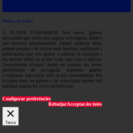
Política de cookies
A ELNUR GABARRON fem servir galetes
necessàries per oferir una pàgina web segura, fiable i
que funcioni adequadament. També utilitzem altres
galetes pròpies i de tercers amb finalitats analítiques i
publicitàries que ens ajuden a millorar el contingut i
els serveis oferts en el lloc web, així com a millorar
l’experiència d’usuari tenint en compte les seves
preferències de navegació. Aquestes galetes
s’empraran únicament amb el seu consentiment. Pot
acceptar totes les galetes o bé seleccionar quines vol
habilitar segons les seves preferències.
Configurar preferències
Rebutjar
Acceptar-les totes
Tanca