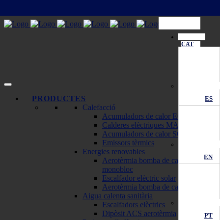
CAT
PRODUCTES
ES
Calefacció
Acumuladors de calor ECOMBI
Calderes elèctriques MATTIRA
Acumuladors de calor SOLAR
Emissors tèrmics
Energies renovables
EN
Aerotèrmia bomba de calor
monobloc
Escalfador elèctric solar
Aerotèrmia bomba de calor
Aigua calenta sanitària
Escalfadors elèctrics
Dipòsit ACS aerotèrmia
PT