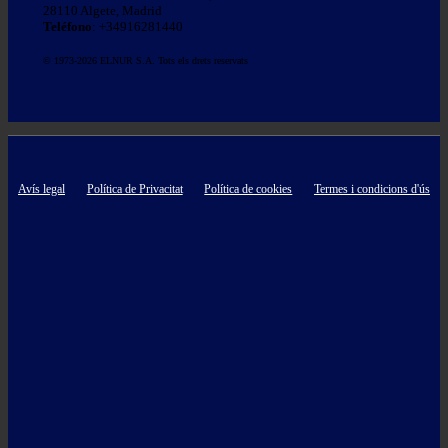
28110 Algete, Madrid
Teléfono
: +34916281440
© 1973-2026 ELNUR S.A. Tots els drets reservats
Avís legal
Política de Privacitat
Política de cookies
Termes i condicions d'ús