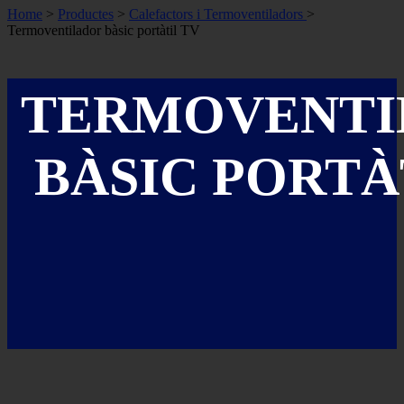
Home
>
Productes
>
Calefactors i Termoventiladors
>
Termoventilador bàsic portàtil TV
TERMOVENTI
BÀSIC PORTÀ