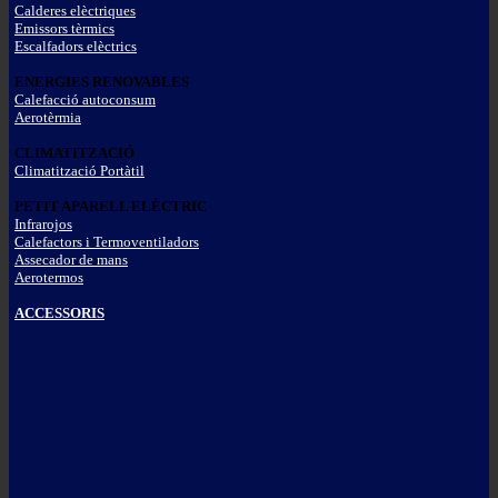
Calderes elèctriques
Emissors tèrmics
Escalfadors elèctrics
ENERGIES RENOVABLES
Calefacció autoconsum
Aerotèrmia
CLIMATITZACIÓ
Climatització Portàtil
PETIT APARELL ELÈCTRIC
Infrarojos
Calefactors i Termoventiladors
Assecador de mans
Aerotermos
ACCESSORIS