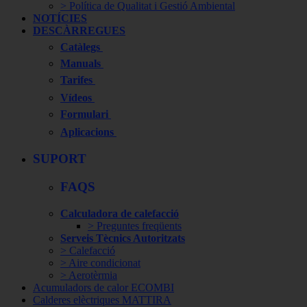
> Política de Qualitat i Gestió Ambiental
NOTÍCIES
DESCÀRREGUES
Catàlegs
Manuals
Tarifes
Vídeos
Formulari
Aplicacions
SUPORT
FAQS
Calculadora de calefacció
> Preguntes freqüents
Serveis Tècnics Autoritzats
> Calefacció
> Aire condicionat
> Aerotèrmia
Acumuladors de calor ECOMBI
Calderes elèctriques MATTIRA