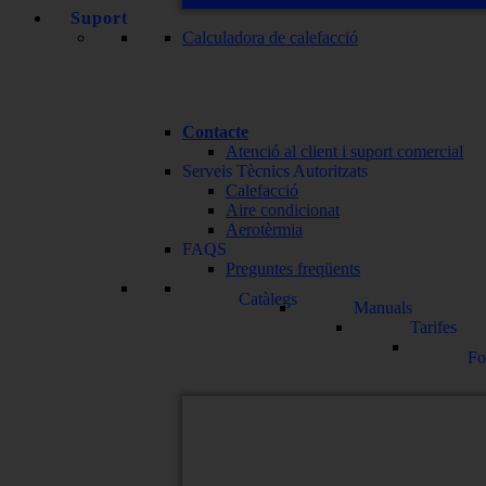
Suport
Calculadora de calefacció
Contacte
Atenció al client i suport comercial
Serveis Tècnics Autoritzats
Calefacció
Aire condicionat
Aerotèrmia
FAQS
Preguntes freqüents
Catàlegs
Manuals
Tarifes
Fo