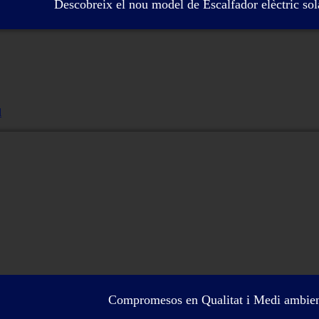
Descobreix el nou model de Escalfador elèctric so
l
Compromesos en Qualitat i Medi ambie