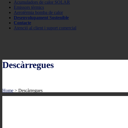
Acumuladors de calor SOLAR
Emissors tèrmics
Aerotèrmia bomba de calor
Desenvolupament Sostenible
Contacte
Atenció al client i suport comercial
Descàrregues
Home
>
Descàrregues