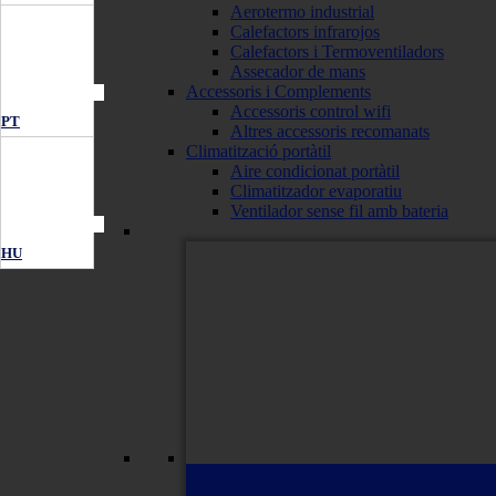
Aerotermo industrial
Calefactors infrarojos
Calefactors i Termoventiladors
Assecador de mans
Accessoris i Complements
Accessoris control wifi
PT
Altres accessoris recomanats
Climatització portàtil
Aire condicionat portàtil
Climatitzador evaporatiu
Ventilador sense fil amb bateria
HU