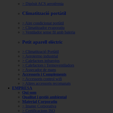
> Dipòsit ACS aerotèrmia
Climatització portàtil
> Aire condicionat portàtil
> Climatitzador evaporatiu
> Ventilador sense fil amb bateria
Petit aparell elèctric
> Climatització Portàtil
> Aerotermo industrial
> Calefactors infrarojos
> Calefactors i Termoventiladors
> Assecador de mans
Accessoris i Complements
> Accessoris control wifi
> Altres accessoris recomanats
EMPRESA
Qui som
Qualitat i gestió ambiental
Material Corporatiu
> Imatge Corporativa
> Certificacions ISO