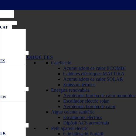
CAT
PRODUCTES
ES
Calefacció
Acumuladors de calor ECOMBI
Calderes elèctriques MATTIRA
Acumuladors de calor SOLAR
Emissors tèrmics
Energies renovables
Aerotèrmia bomba de calor monobloc
EN
Escalfador elèctric solar
Aerotèrmia bomba de calor
Aigua calenta sanitària
Escalfadors elèctrics
Dipòsit ACS aerotèrmia
Petit aparell elèctric
FR
Climatització Portàtil