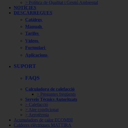
> Política de Qualitat i Gestió Ambiental
NOTÍCIES
DESCÀRREGUES
Catàlegs
Manuals
Tarifes
Vídeos
Formulari
Aplicacions
SUPORT
FAQS
Calculadora de calefacció
> Preguntes freqüents
Serveis Tècnics Autoritzats
> Calefacció
> Aire condicionat
> Aerotèrmia
Acumuladors de calor ECOMBI
Calderes elèctriques MATTIRA