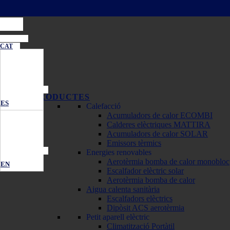
CAT
PRODUCTES
ES
Calefacció
Acumuladors de calor ECOMBI
Calderes elèctriques MATTIRA
Acumuladors de calor SOLAR
Emissors tèrmics
Energies renovables
Aerotèrmia bomba de calor monobloc
EN
Escalfador elèctric solar
Aerotèrmia bomba de calor
Aigua calenta sanitària
Escalfadors elèctrics
Dipòsit ACS aerotèrmia
Petit aparell elèctric
Climatització Portàtil