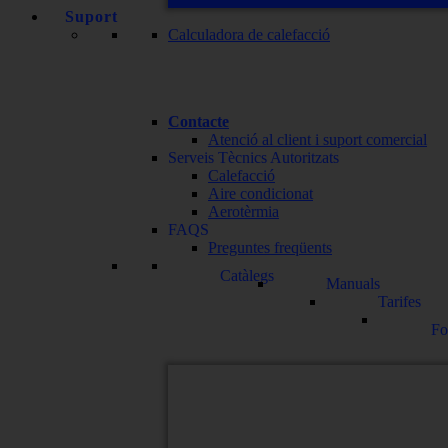
Suport
Calculadora de calefacció
Contacte
Atenció al client i suport comercial
Serveis Tècnics Autoritzats
Calefacció
Aire condicionat
Aerotèrmia
FAQS
Preguntes freqüents
Catàlegs
Manuals
Tarifes
Fo