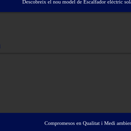
Descobreix el nou model de Escalfador elèctric so
l
Compromesos en Qualitat i Medi ambie