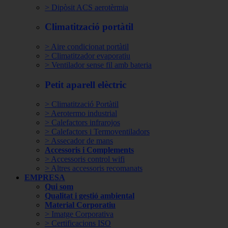
> Dipòsit ACS aerotèrmia
Climatització portàtil
> Aire condicionat portàtil
> Climatitzador evaporatiu
> Ventilador sense fil amb bateria
Petit aparell elèctric
> Climatització Portàtil
> Aerotermo industrial
> Calefactors infrarojos
> Calefactors i Termoventiladors
> Assecador de mans
Accessoris i Complements
> Accessoris control wifi
> Altres accessoris recomanats
EMPRESA
Qui som
Qualitat i gestió ambiental
Material Corporatiu
> Imatge Corporativa
> Certificacions ISO