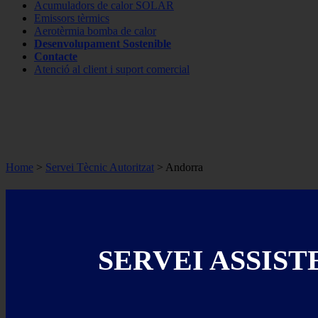
Acumuladors de calor SOLAR
Emissors tèrmics
Aerotèrmia bomba de calor
Desenvolupament Sostenible
Contacte
Atenció al client i suport comercial
Home
>
Servei Tècnic Autoritzat
> Andorra
SERVEI ASSIST