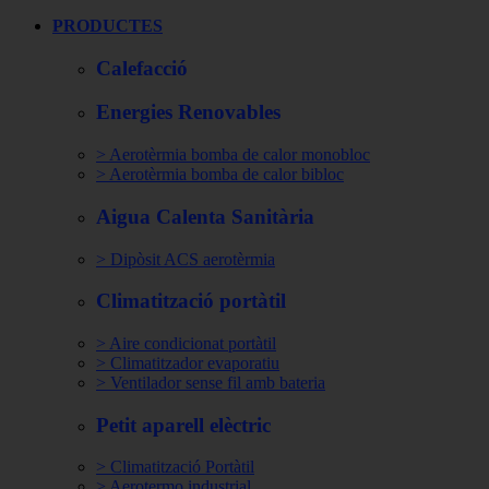
PRODUCTES
Calefacció
Energies Renovables
> Aerotèrmia bomba de calor monobloc
> Aerotèrmia bomba de calor bibloc
Aigua Calenta Sanitària
> Dipòsit ACS aerotèrmia
Climatització portàtil
> Aire condicionat portàtil
> Climatitzador evaporatiu
> Ventilador sense fil amb bateria
Petit aparell elèctric
> Climatització Portàtil
> Aerotermo industrial