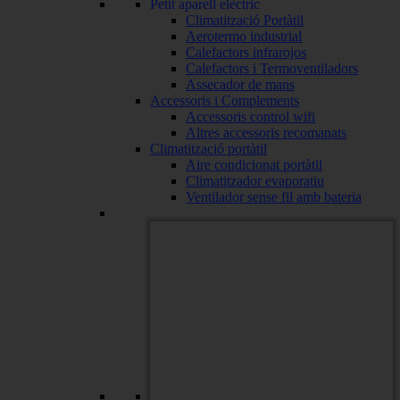
Petit aparell elèctric
Climatització Portàtil
Aerotermo industrial
Calefactors infrarojos
Calefactors i Termoventiladors
Assecador de mans
Accessoris i Complements
Accessoris control wifi
Altres accessoris recomanats
Climatització portàtil
Aire condicionat portàtil
Climatitzador evaporatiu
Ventilador sense fil amb bateria