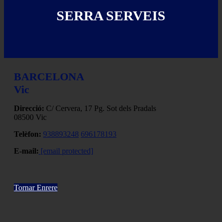
SERRA SERVEIS
BARCELONA
Vic
Direcció:
C/ Cervera, 17 Pg. Sot dels Pradals
08500 Vic
Telèfon:
938893248
696178193
E-mail:
[email protected]
Tornar Enrere