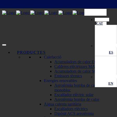
CAT
PRODUCTES
ES
Calefacció
Acumuladors de calor ECOMBI
Calderes elèctriques MATTIRA
Acumuladors de calor SOLAR
Emissors tèrmics
Energies renovables
EN
Aerotèrmia bomba de calor
monobloc
Escalfador elèctric solar
Aerotèrmia bomba de calor
Aigua calenta sanitària
Escalfadors elèctrics
Dipòsit ACS aerotèrmia