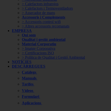
> Calefactors infrarojos
> Calefactors i Termoventiladors
> Assecador de mans
Accessoris i Complements
> Accessoris control wifi
> Altres accessoris recomanats
EMPRESA
Qui som
Qualitat i gestió ambiental
Material Corporatiu
> Imatge Corporativa
> Certificacions ISO
> Política de Qualitat i Gestió Ambiental
NOTÍCIES
DESCÀRREGUES
Catàlegs
Manuals
Tarifes
Vídeos
Formulari
Aplicacions