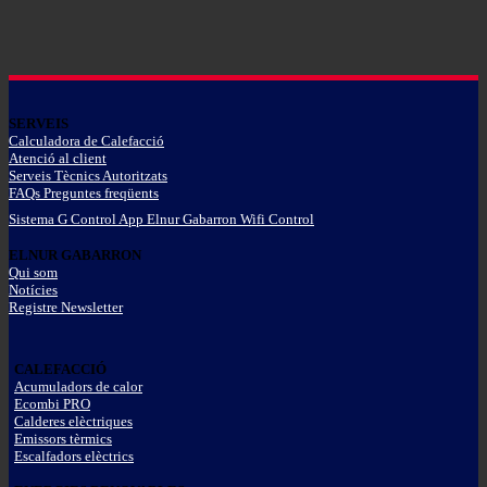
SERVEIS
Calculadora de Calefacció
Atenció al client
Serveis Tècnics Autoritzats
FAQs Preguntes freqüents
Sistema G Control App Elnur Gabarron Wifi Control
ELNUR GABARRON
Qui som
Notícies
Registre Newsletter
CALEFACCIÓ
Acumuladors de calor
Ecombi PRO
Calderes elèctriques
Emissors tèrmics
Escalfadors elèctrics