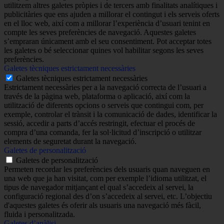
utilitzem altres galetes pròpies i de tercers amb finalitats analítiques i
publicitàries que ens ajuden a millorar el contingut i els serveis oferts
en el lloc web, així com a millorar l’experiència d’usuari tenint en
compte les seves preferències de navegació. Aquestes galetes
s’empraran únicament amb el seu consentiment. Pot acceptar totes
les galetes o bé seleccionar quines vol habilitar segons les seves
preferències.
Galetes tècniques estrictament necessàries
Galetes tècniques estrictament necessàries
Estrictament necessàries per a la navegació correcta de l’usuari a
través de la pàgina web, plataforma o aplicació, així com la
utilització de diferents opcions o serveis que contingui com, per
exemple, controlar el trànsit i la comunicació de dades, identificar la
sessió, accedir a parts d’accés restringit, efectuar el procés de
compra d’una comanda, fer la sol·licitud d’inscripció o utilitzar
elements de seguretat durant la navegació.
Galetes de personalització
Galetes de personalització
Permeten recordar les preferències dels usuaris quan naveguen en
una web que ja han visitat, com per exemple l’idioma utilitzat, el
tipus de navegador mitjançant el qual s’accedeix al servei, la
configuració regional des d’on s’accedeix al servei, etc. L’objectiu
d'aquestes galetes és oferir als usuaris una navegació més fàcil,
fluida i personalitzada.
Galetes d’anàlisi