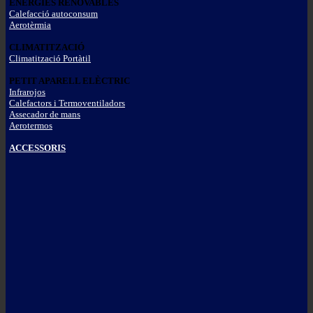
ENERGIES RENOVABLES
Calefacció autoconsum
Aerotèrmia
CLIMATITZACIÓ
Climatització Portàtil
PETIT APARELL ELÈCTRIC
Infrarojos
Calefactors i Termoventiladors
Assecador de mans
Aerotermos
ACCESSORIS