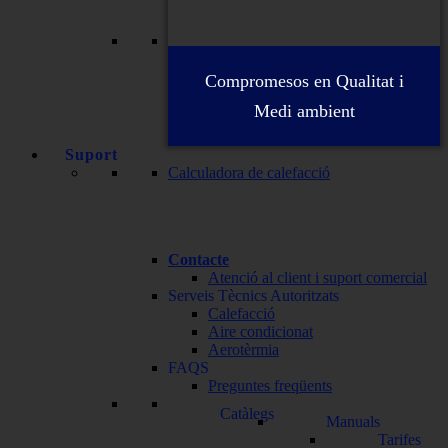
Compromesos en Qualitat i
Medi ambient
Suport
Calculadora de calefacció
Contacte
Atenció al client i suport comercial
Serveis Tècnics Autoritzats
Calefacció
Aire condicionat
Aerotèrmia
FAQS
Preguntes freqüents
Catàlegs
Manuals
Tarifes