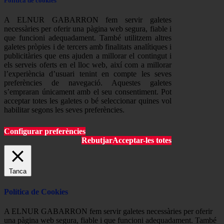
Política de cookies
A ELNUR GABARRON fem servir galetes
necessàries per oferir una pàgina web segura, fiable i
que funcioni adequadament. També utilitzem altres
galetes pròpies i de tercers amb finalitats analítiques i
publicitàries que ens ajuden a millorar el contingut i
els serveis oferts en el lloc web, així com a millorar
l’experiència d’usuari tenint en compte les seves
preferències de navegació. Aquestes galetes
s’empraran únicament amb el seu consentiment. Pot
acceptar totes les galetes o bé seleccionar quines vol
habilitar segons les seves preferències.
Configurar preferències
Rebutjar
Acceptar-les totes
Tanca
Política de Cookies
A ELNUR GABARRON fem servir galetes necessàries per oferir
una pàgina web segura, fiable i que funcioni adequadament. També