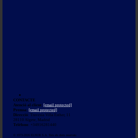
CONTACTE
Atenció al client
:
[email protected]
Premsa
:
[email protected]
Direcció
: Travesía Villa Esther, 11
28110 Algete, Madrid
Teléfono
: +34916281440
© 1973-2026 ELNUR S.A. Tots els drets reservats