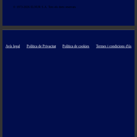
© 1973-2026 ELNUR S.A. Tots els drets reservats
Avís legal
Política de Privacitat
Política de cookies
Termes i condicions d'ús