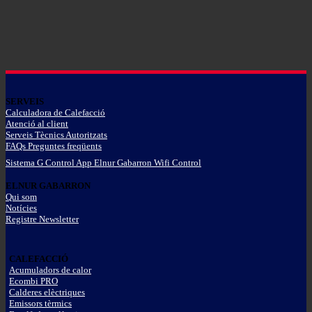
SERVEIS
Calculadora de Calefacció
Atenció al client
Serveis Tècnics Autoritzats
FAQs Preguntes freqüents
Sistema G Control App Elnur Gabarron Wifi Control
ELNUR GABARRON
Qui som
Notícies
Registre Newsletter
CALEFACCIÓ
Acumuladors de calor
Ecombi PRO
Calderes elèctriques
Emissors tèrmics