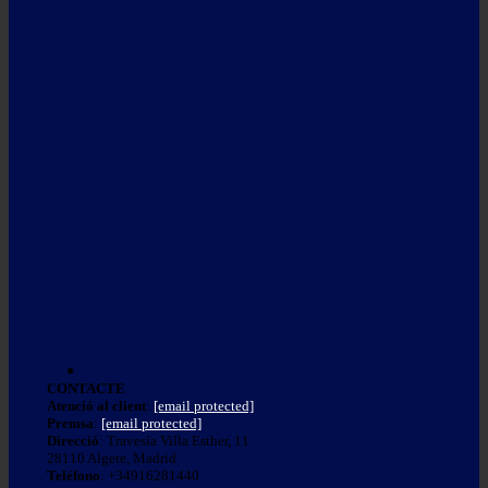
CONTACTE
Atenció al client
:
[email protected]
Premsa
:
[email protected]
Direcció
: Travesía Villa Esther, 11
28110 Algete, Madrid
Teléfono
: +34916281440