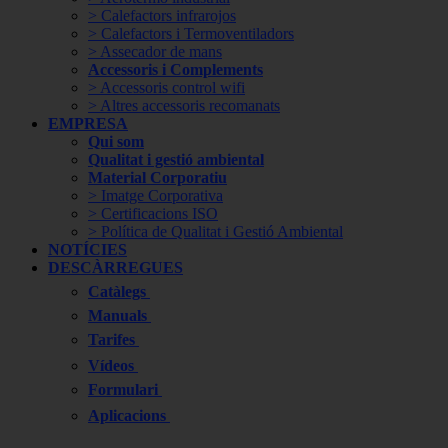
> Calefactors infrarojos
> Calefactors i Termoventiladors
> Assecador de mans
Accessoris i Complements
> Accessoris control wifi
> Altres accessoris recomanats
EMPRESA
Qui som
Qualitat i gestió ambiental
Material Corporatiu
> Imatge Corporativa
> Certificacions ISO
> Política de Qualitat i Gestió Ambiental
NOTÍCIES
DESCÀRREGUES
Catàlegs
Manuals
Tarifes
Vídeos
Formulari
Aplicacions