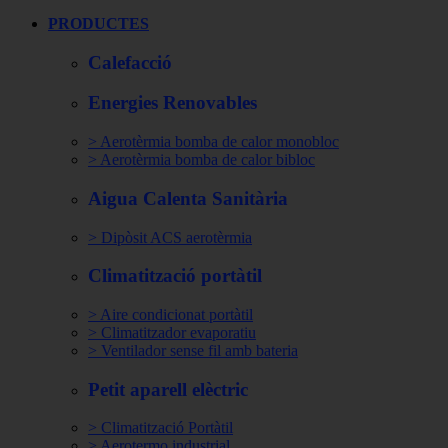
PRODUCTES
Calefacció
Energies Renovables
> Aerotèrmia bomba de calor monobloc
> Aerotèrmia bomba de calor bibloc
Aigua Calenta Sanitària
> Dipòsit ACS aerotèrmia
Climatització portàtil
> Aire condicionat portàtil
> Climatitzador evaporatiu
> Ventilador sense fil amb bateria
Petit aparell elèctric
> Climatització Portàtil
> Aerotermo industrial