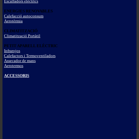
Escalfadors elèctrics
ENERGIES RENOVABLES
Calefacció autoconsum
Aerotèrmia
CLIMATITZACIÓ
Climatització Portàtil
PETIT APARELL ELÈCTRIC
Infrarojos
Calefactors i Termoventiladors
Assecador de mans
Aerotermos
ACCESSORIS