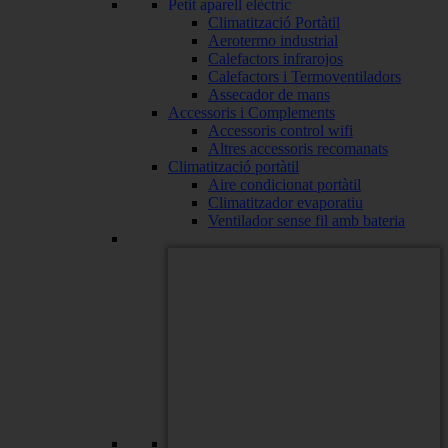
Petit aparell elèctric
Climatització Portàtil
Aerotermo industrial
Calefactors infrarojos
Calefactors i Termoventiladors
Assecador de mans
Accessoris i Complements
Accessoris control wifi
Altres accessoris recomanats
Climatització portàtil
Aire condicionat portàtil
Climatitzador evaporatiu
Ventilador sense fil amb bateria