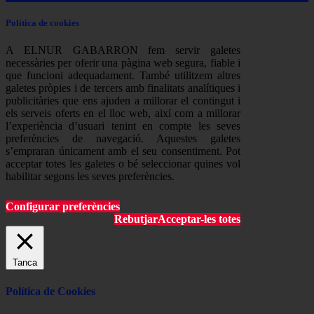
Política de cookies
A ELNUR GABARRON fem servir galetes
necessàries per oferir una pàgina web segura, fiable i
que funcioni adequadament. També utilitzem altres
galetes pròpies i de tercers amb finalitats analítiques i
publicitàries que ens ajuden a millorar el contingut i
els serveis oferts en el lloc web, així com a millorar
l’experiència d’usuari tenint en compte les seves
preferències de navegació. Aquestes galetes
s’empraran únicament amb el seu consentiment. Pot
acceptar totes les galetes o bé seleccionar quines vol
habilitar segons les seves preferències.
Configurar preferències
Rebutjar
Acceptar-les totes
Tanca
Política de Cookies