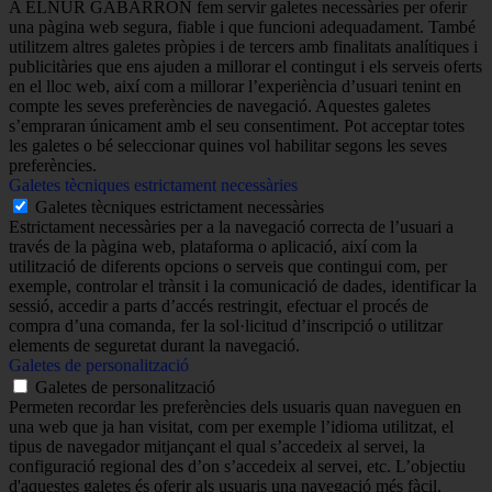
A ELNUR GABARRON fem servir galetes necessàries per oferir
una pàgina web segura, fiable i que funcioni adequadament. També
utilitzem altres galetes pròpies i de tercers amb finalitats analítiques i
publicitàries que ens ajuden a millorar el contingut i els serveis oferts
en el lloc web, així com a millorar l’experiència d’usuari tenint en
compte les seves preferències de navegació. Aquestes galetes
s’empraran únicament amb el seu consentiment. Pot acceptar totes
les galetes o bé seleccionar quines vol habilitar segons les seves
preferències.
Galetes tècniques estrictament necessàries
Galetes tècniques estrictament necessàries
Estrictament necessàries per a la navegació correcta de l’usuari a
través de la pàgina web, plataforma o aplicació, així com la
utilització de diferents opcions o serveis que contingui com, per
exemple, controlar el trànsit i la comunicació de dades, identificar la
sessió, accedir a parts d’accés restringit, efectuar el procés de
compra d’una comanda, fer la sol·licitud d’inscripció o utilitzar
elements de seguretat durant la navegació.
Galetes de personalització
Galetes de personalització
Permeten recordar les preferències dels usuaris quan naveguen en
una web que ja han visitat, com per exemple l’idioma utilitzat, el
tipus de navegador mitjançant el qual s’accedeix al servei, la
configuració regional des d’on s’accedeix al servei, etc. L’objectiu
d'aquestes galetes és oferir als usuaris una navegació més fàcil,