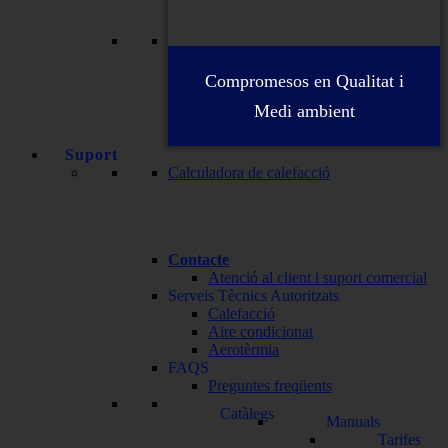
Compromesos en Qualitat i
Medi ambient
Suport
Calculadora de calefacció
Contacte
Atenció al client i suport comercial
Serveis Tècnics Autoritzats
Calefacció
Aire condicionat
Aerotèrmia
FAQS
Preguntes freqüents
Catàlegs
Manuals
Tarifes