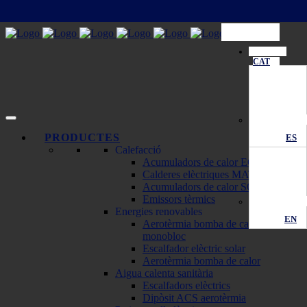
CAT
PRODUCTES
ES
Calefacció
Acumuladors de calor ECOMBI
Calderes elèctriques MATTIRA
Acumuladors de calor SOLAR
Emissors tèrmics
Energies renovables
EN
Aerotèrmia bomba de calor
monobloc
Escalfador elèctric solar
Aerotèrmia bomba de calor
Aigua calenta sanitària
Escalfadors elèctrics
Dipòsit ACS aerotèrmia