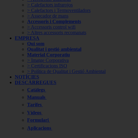
> Calefactors infrarojos
> Calefactors i Termoventiladors
> Assecador de mans
Accessoris i Complements
> Accessoris control wifi
> Altres accessoris recomanats
EMPRESA
Qui som
Qualitat i gestió ambiental
Material Corporatiu
> Imatge Corporativa
> Certificacions ISO
> Política de Qualitat i Gestió Ambiental
NOTÍCIES
DESCÀRREGUES
Catàlegs
Manuals
Tarifes
Vídeos
Formulari
Aplicacions