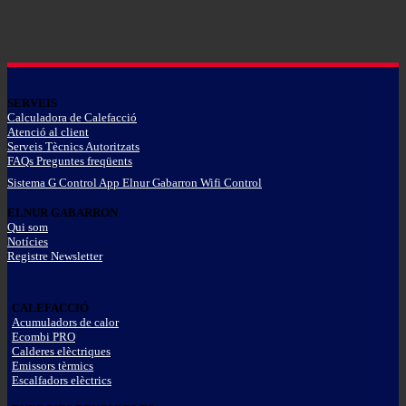
SERVEIS
Calculadora de Calefacció
Atenció al client
Serveis Tècnics Autoritzats
FAQs Preguntes freqüents
Sistema G Control App Elnur Gabarron Wifi Control
ELNUR GABARRON
Qui som
Notícies
Registre Newsletter
CALEFACCIÓ
Acumuladors de calor
Ecombi PRO
Calderes elèctriques
Emissors tèrmics
Escalfadors elèctrics