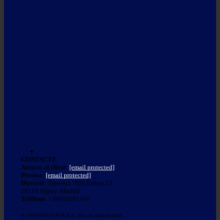
CONTACTE
Atenció al client
:
[email protected]
Premsa
:
[email protected]
Direcció
: Travesía Villa Esther, 11
28110 Algete, Madrid
Teléfono
: +34916281440
© 1973-2026 ELNUR S.A. Tots els drets reservats