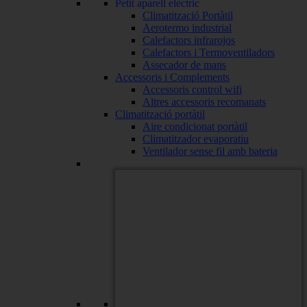
Petit aparell elèctric
Climatització Portàtil
Aerotermo industrial
Calefactors infrarojos
Calefactors i Termoventiladors
Assecador de mans
Accessoris i Complements
Accessoris control wifi
Altres accessoris recomanats
Climatització portàtil
Aire condicionat portàtil
Climatitzador evaporatiu
Ventilador sense fil amb bateria