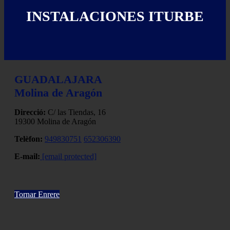
INSTALACIONES ITURBE
GUADALAJARA
Molina de Aragón
Direcció:
C/ las Tiendas, 16
19300 Molina de Aragón
Telèfon:
949830751
652306390
E-mail:
[email protected]
Tornar Enrere