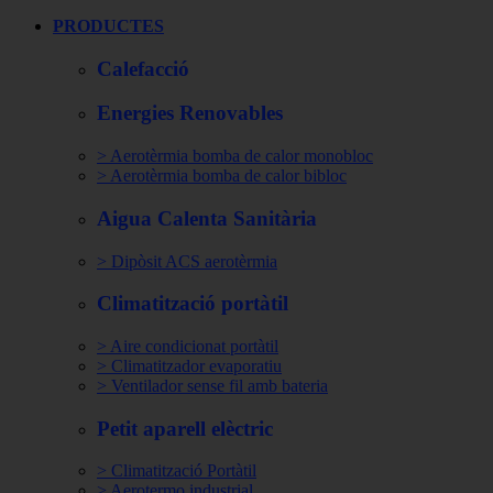
PRODUCTES
Calefacció
Energies Renovables
> Aerotèrmia bomba de calor monobloc
> Aerotèrmia bomba de calor bibloc
Aigua Calenta Sanitària
> Dipòsit ACS aerotèrmia
Climatització portàtil
> Aire condicionat portàtil
> Climatitzador evaporatiu
> Ventilador sense fil amb bateria
Petit aparell elèctric
> Climatització Portàtil
> Aerotermo industrial