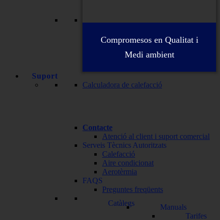
Compromesos en Qualitat i
Medi ambient
Suport
Calculadora de calefacció
Contacte
Atenció al client i suport comercial
Serveis Tècnics Autoritzats
Calefacció
Aire condicionat
Aerotèrmia
FAQS
Preguntes freqüents
Catàlegs
Manuals
Tarifes