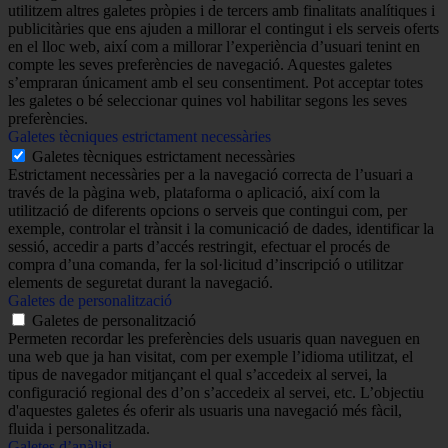
utilitzem altres galetes pròpies i de tercers amb finalitats analítiques i
publicitàries que ens ajuden a millorar el contingut i els serveis oferts
en el lloc web, així com a millorar l’experiència d’usuari tenint en
compte les seves preferències de navegació. Aquestes galetes
s’empraran únicament amb el seu consentiment. Pot acceptar totes
les galetes o bé seleccionar quines vol habilitar segons les seves
preferències.
Galetes tècniques estrictament necessàries
Galetes tècniques estrictament necessàries
Estrictament necessàries per a la navegació correcta de l’usuari a
través de la pàgina web, plataforma o aplicació, així com la
utilització de diferents opcions o serveis que contingui com, per
exemple, controlar el trànsit i la comunicació de dades, identificar la
sessió, accedir a parts d’accés restringit, efectuar el procés de
compra d’una comanda, fer la sol·licitud d’inscripció o utilitzar
elements de seguretat durant la navegació.
Galetes de personalització
Galetes de personalització
Permeten recordar les preferències dels usuaris quan naveguen en
una web que ja han visitat, com per exemple l’idioma utilitzat, el
tipus de navegador mitjançant el qual s’accedeix al servei, la
configuració regional des d’on s’accedeix al servei, etc. L’objectiu
d'aquestes galetes és oferir als usuaris una navegació més fàcil,
fluida i personalitzada.
Galetes d’anàlisi