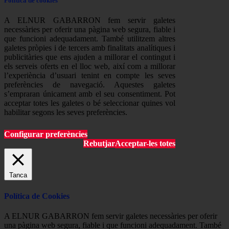
Política de cookies
A ELNUR GABARRON fem servir galetes
necessàries per oferir una pàgina web segura, fiable i
que funcioni adequadament. També utilitzem altres
galetes pròpies i de tercers amb finalitats analítiques i
publicitàries que ens ajuden a millorar el contingut i
els serveis oferts en el lloc web, així com a millorar
l’experiència d’usuari tenint en compte les seves
preferències de navegació. Aquestes galetes
s’empraran únicament amb el seu consentiment. Pot
acceptar totes les galetes o bé seleccionar quines vol
habilitar segons les seves preferències.
Configurar preferències
Rebutjar
Acceptar-les totes
Tanca
Política de Cookies
A ELNUR GABARRON fem servir galetes necessàries per oferir
una pàgina web segura, fiable i que funcioni adequadament. També