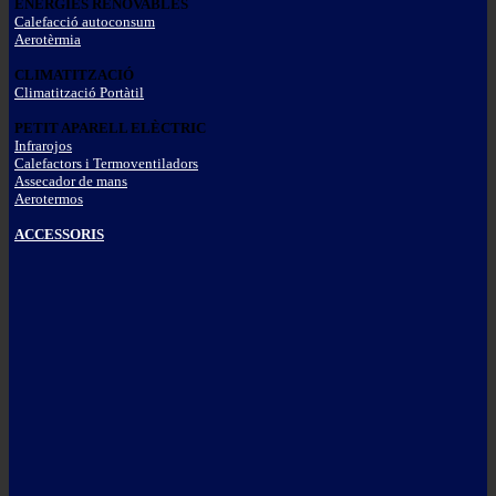
ENERGIES RENOVABLES
Calefacció autoconsum
Aerotèrmia
CLIMATITZACIÓ
Climatització Portàtil
PETIT APARELL ELÈCTRIC
Infrarojos
Calefactors i Termoventiladors
Assecador de mans
Aerotermos
ACCESSORIS