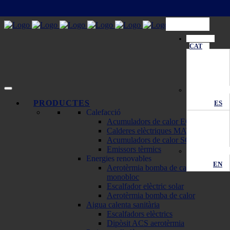
CAT
PRODUCTES
ES
Calefacció
Acumuladors de calor ECOMBI
Calderes elèctriques MATTIRA
Acumuladors de calor SOLAR
Emissors tèrmics
Energies renovables
EN
Aerotèrmia bomba de calor
monobloc
Escalfador elèctric solar
Aerotèrmia bomba de calor
Aigua calenta sanitària
Escalfadors elèctrics
Dipòsit ACS aerotèrmia