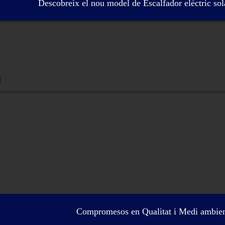
Descobreix el nou model de Escalfador elèctric so
l
Compromesos en Qualitat i Medi ambie