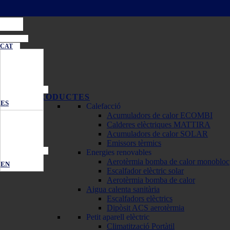
CAT
PRODUCTES
ES
Calefacció
Acumuladors de calor ECOMBI
Calderes elèctriques MATTIRA
Acumuladors de calor SOLAR
Emissors tèrmics
Energies renovables
Aerotèrmia bomba de calor monobloc
EN
Escalfador elèctric solar
Aerotèrmia bomba de calor
Aigua calenta sanitària
Escalfadors elèctrics
Dipòsit ACS aerotèrmia
Petit aparell elèctric
Climatització Portàtil