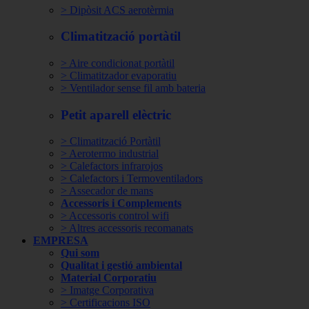
> Dipòsit ACS aerotèrmia
Climatització portàtil
> Aire condicionat portàtil
> Climatitzador evaporatiu
> Ventilador sense fil amb bateria
Petit aparell elèctric
> Climatització Portàtil
> Aerotermo industrial
> Calefactors infrarojos
> Calefactors i Termoventiladors
> Assecador de mans
Accessoris i Complements
> Accessoris control wifi
> Altres accessoris recomanats
EMPRESA
Qui som
Qualitat i gestió ambiental
Material Corporatiu
> Imatge Corporativa
> Certificacions ISO