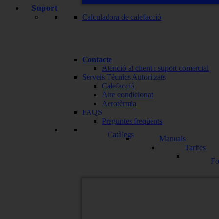
Suport
Calculadora de calefacció
Contacte
Atenció al client i suport comercial
Serveis Tècnics Autoritzats
Calefacció
Aire condicionat
Aerotèrmia
FAQS
Preguntes freqüents
Catàlegs
Manuals
Tarifes
Fo