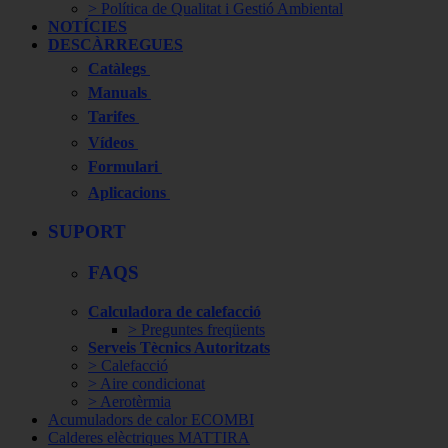
> Política de Qualitat i Gestió Ambiental
NOTÍCIES
DESCÀRREGUES
Catàlegs
Manuals
Tarifes
Vídeos
Formulari
Aplicacions
SUPORT
FAQS
Calculadora de calefacció
> Preguntes freqüents
Serveis Tècnics Autoritzats
> Calefacció
> Aire condicionat
> Aerotèrmia
Acumuladors de calor ECOMBI
Calderes elèctriques MATTIRA