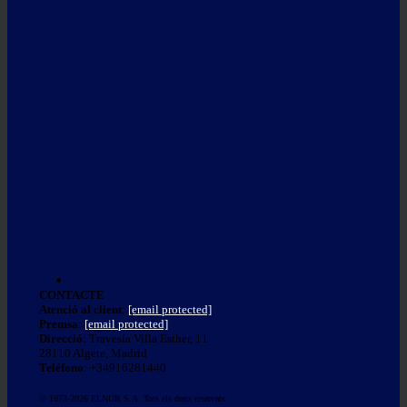
CONTACTE
Atenció al client
:
[email protected]
Premsa
:
[email protected]
Direcció
: Travesía Villa Esther, 11
28110 Algete, Madrid
Teléfono
: +34916281440
© 1973-2026 ELNUR S.A. Tots els drets reservats