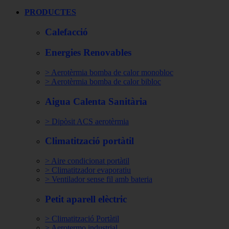
PRODUCTES
Calefacció
Energies Renovables
> Aerotèrmia bomba de calor monobloc
> Aerotèrmia bomba de calor bibloc
Aigua Calenta Sanitària
> Dipòsit ACS aerotèrmia
Climatització portàtil
> Aire condicionat portàtil
> Climatitzador evaporatiu
> Ventilador sense fil amb bateria
Petit aparell elèctric
> Climatització Portàtil
> Aerotermo industrial