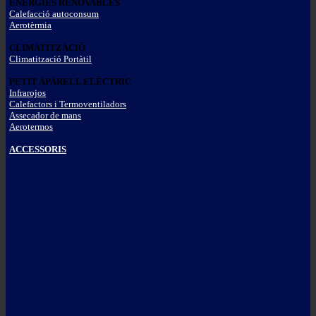
ENERGIES RENOVABLES
Calefacció autoconsum
Aerotèrmia
CLIMATITZACIÓ
Climatització Portàtil
PETIT APARELL ELÈCTRIC
Infrarojos
Calefactors i Termoventiladors
Assecador de mans
Aerotermos
ACCESSORIS