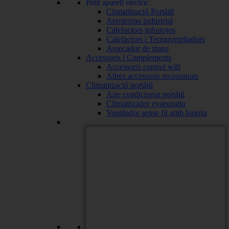
Petit aparell elèctric
Climatització Portàtil
Aerotermo industrial
Calefactors infrarojos
Calefactors i Termoventiladors
Assecador de mans
Accessoris i Complements
Accessoris control wifi
Altres accessoris recomanats
Climatització portàtil
Aire condicionat portàtil
Climatitzador evaporatiu
Ventilador sense fil amb bateria