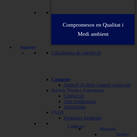
Compromesos en Qualitat i
Medi ambient
Suport
Calculadora de calefacció
Contacte
Atenció al client i suport comercial
Serveis Tècnics Autoritzats
Calefacció
Aire condicionat
Aerotèrmia
FAQS
Preguntes freqüents
Catàlegs
Manuals
Tarifes