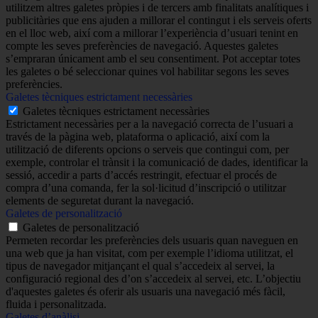
utilitzem altres galetes pròpies i de tercers amb finalitats analítiques i
publicitàries que ens ajuden a millorar el contingut i els serveis oferts
en el lloc web, així com a millorar l’experiència d’usuari tenint en
compte les seves preferències de navegació. Aquestes galetes
s’empraran únicament amb el seu consentiment. Pot acceptar totes
les galetes o bé seleccionar quines vol habilitar segons les seves
preferències.
Galetes tècniques estrictament necessàries
Galetes tècniques estrictament necessàries
Estrictament necessàries per a la navegació correcta de l’usuari a
través de la pàgina web, plataforma o aplicació, així com la
utilització de diferents opcions o serveis que contingui com, per
exemple, controlar el trànsit i la comunicació de dades, identificar la
sessió, accedir a parts d’accés restringit, efectuar el procés de
compra d’una comanda, fer la sol·licitud d’inscripció o utilitzar
elements de seguretat durant la navegació.
Galetes de personalització
Galetes de personalització
Permeten recordar les preferències dels usuaris quan naveguen en
una web que ja han visitat, com per exemple l’idioma utilitzat, el
tipus de navegador mitjançant el qual s’accedeix al servei, la
configuració regional des d’on s’accedeix al servei, etc. L’objectiu
d'aquestes galetes és oferir als usuaris una navegació més fàcil,
fluida i personalitzada.
Galetes d’anàlisi