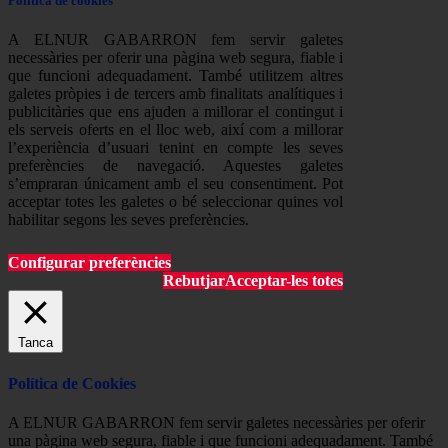
Política de cookies
A ELNUR GABARRON fem servir galetes
necessàries per oferir una pàgina web segura, fiable i
que funcioni adequadament. També utilitzem altres
galetes pròpies i de tercers amb finalitats analítiques i
publicitàries que ens ajuden a millorar el contingut i
els serveis oferts en el lloc web, així com a millorar
l’experiència d’usuari tenint en compte les seves
preferències de navegació. Aquestes galetes
s’empraran únicament amb el seu consentiment. Pot
acceptar totes les galetes o bé seleccionar quines vol
habilitar segons les seves preferències.
Configurar preferències
Rebutjar
Acceptar-les totes
Tanca
Política de Cookies
A ELNUR GABARRON fem servir galetes necessàries per oferir
una pàgina web segura, fiable i que funcioni adequadament. També