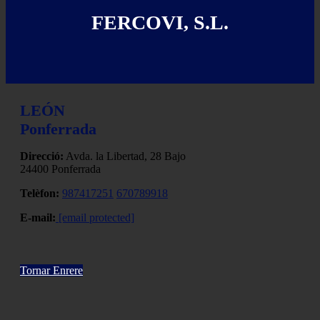
FERCOVI, S.L.
LEÓN
Ponferrada
Direcció:
Avda. la Libertad, 28 Bajo
24400 Ponferrada
Telèfon:
987417251
670789918
E-mail:
[email protected]
Tornar Enrere