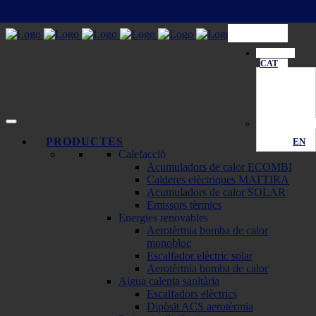
CAT
PRODUCTES
EN
Calefacció
Acumuladors de calor ECOMBI
Calderes elèctriques MATTIRA
Acumuladors de calor SOLAR
Emissors tèrmics
Energies renovables
Aerotèrmia bomba de calor
monobloc
Escalfador elèctric solar
Aerotèrmia bomba de calor
Aigua calenta sanitària
Escalfadors elèctrics
Dipòsit ACS aerotèrmia