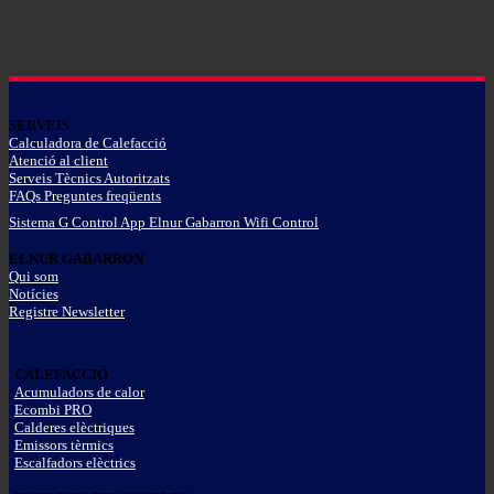
SERVEIS
Calculadora de Calefacció
Atenció al client
Serveis Tècnics Autoritzats
FAQs Preguntes freqüents
Sistema G Control App Elnur Gabarron Wifi Control
ELNUR GABARRON
Qui som
Notícies
Registre Newsletter
CALEFACCIÓ
Acumuladors de calor
Ecombi PRO
Calderes elèctriques
Emissors tèrmics
Escalfadors elèctrics