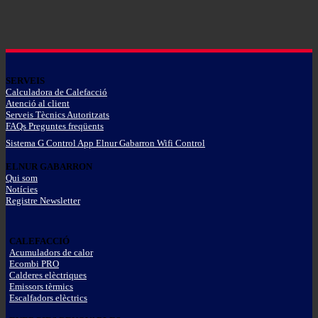
SERVEIS
Calculadora de Calefacció
Atenció al client
Serveis Tècnics Autoritzats
FAQs Preguntes freqüents
Sistema G Control App Elnur Gabarron Wifi Control
ELNUR GABARRON
Qui som
Notícies
Registre Newsletter
CALEFACCIÓ
Acumuladors de calor
Ecombi PRO
Calderes elèctriques
Emissors tèrmics
Escalfadors elèctrics