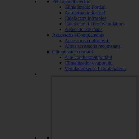
Petit aparell elèctric
Climatització Portàtil
Aerotermo industrial
Calefactors infrarojos
Calefactors i Termoventiladors
Assecador de mans
Accessoris i Complements
Accessoris control wifi
Altres accessoris recomanats
Climatització portàtil
Aire condicionat portàtil
Climatitzador evaporatiu
Ventilador sense fil amb bateria