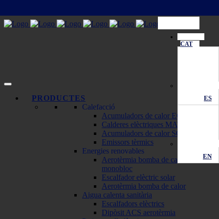
CAT
PRODUCTES
ES
Calefacció
Acumuladors de calor ECOMBI
Calderes elèctriques MATTIRA
Acumuladors de calor SOLAR
Emissors tèrmics
Energies renovables
EN
Aerotèrmia bomba de calor
monobloc
Escalfador elèctric solar
Aerotèrmia bomba de calor
Aigua calenta sanitària
Escalfadors elèctrics
Dipòsit ACS aerotèrmia