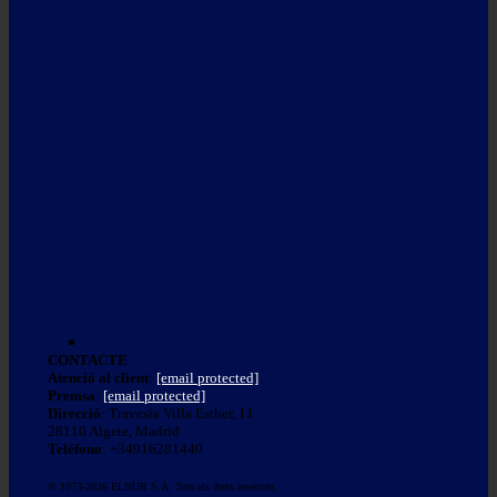
CONTACTE
Atenció al client
:
[email protected]
Premsa
:
[email protected]
Direcció
: Travesía Villa Esther, 11
28110 Algete, Madrid
Teléfono
: +34916281440
© 1973-2026 ELNUR S.A. Tots els drets reservats