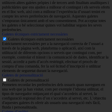
utilitzem altres galetes pròpies i de tercers amb finalitats analítiques i
publicitàries que ens ajuden a millorar el contingut i els serveis oferts
en el lloc web, així com a millorar l’experiència d’usuari tenint en
compte les seves preferències de navegació. Aquestes galetes
s’empraran únicament amb el seu consentiment. Pot acceptar totes
les galetes o bé seleccionar quines vol habilitar segons les seves
preferències.
Galetes tècniques estrictament necessàries
Galetes tècniques estrictament necessàries
Estrictament necessàries per a la navegació correcta de l’usuari a
través de la pàgina web, plataforma o aplicació, així com la
utilització de diferents opcions o serveis que contingui com, per
exemple, controlar el trànsit i la comunicació de dades, identificar la
sessió, accedir a parts d’accés restringit, efectuar el procés de
compra d’una comanda, fer la sol·licitud d’inscripció o utilitzar
elements de seguretat durant la navegació.
Galetes de personalització
Galetes de personalització
Permeten recordar les preferències dels usuaris quan naveguen en
una web que ja han visitat, com per exemple l’idioma utilitzat, el
tipus de navegador mitjançant el qual s’accedeix al servei, la
configuració regional des d’on s’accedeix al servei, etc. L’objectiu
d'aquestes galetes és oferir als usuaris una navegació més fàcil,
fluida i personalitzada.
Galetes d’anàlisi