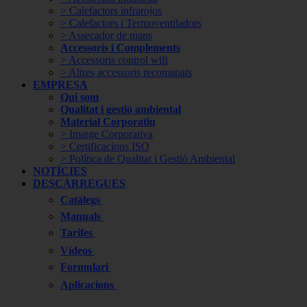
> Calefactors infrarojos
> Calefactors i Termoventiladors
> Assecador de mans
Accessoris i Complements
> Accessoris control wifi
> Altres accessoris recomanats
EMPRESA
Qui som
Qualitat i gestió ambiental
Material Corporatiu
> Imatge Corporativa
> Certificacions ISO
> Política de Qualitat i Gestió Ambiental
NOTÍCIES
DESCÀRREGUES
Catàlegs
Manuals
Tarifes
Vídeos
Formulari
Aplicacions