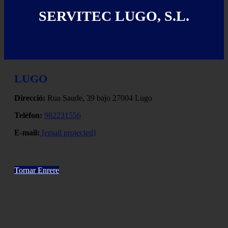
SERVITEC LUGO, S.L.
LUGO
Direcció:
Rua Saude, 39 bajo 27004 Lugo
Telèfon:
982231556
E-mail:
[email protected]
Tornar Enrere