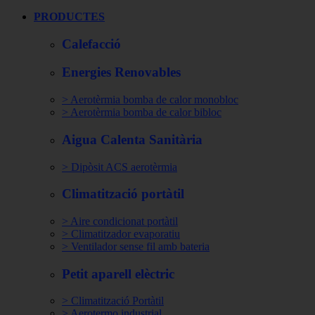
PRODUCTES
Calefacció
Energies Renovables
> Aerotèrmia bomba de calor monobloc
> Aerotèrmia bomba de calor bibloc
Aigua Calenta Sanitària
> Dipòsit ACS aerotèrmia
Climatització portàtil
> Aire condicionat portàtil
> Climatitzador evaporatiu
> Ventilador sense fil amb bateria
Petit aparell elèctric
> Climatització Portàtil
> Aerotermo industrial