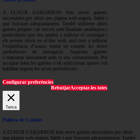
Política de cookies
A ELNUR GABARRON fem servir galetes
necessàries per oferir una pàgina web segura, fiable i
que funcioni adequadament. També utilitzem altres
galetes pròpies i de tercers amb finalitats analítiques i
publicitàries que ens ajuden a millorar el contingut i
els serveis oferts en el lloc web, així com a millorar
l’experiència d’usuari tenint en compte les seves
preferències de navegació. Aquestes galetes
s’empraran únicament amb el seu consentiment. Pot
acceptar totes les galetes o bé seleccionar quines vol
habilitar segons les seves preferències.
Configurar preferències
Rebutjar
Acceptar-les totes
Tanca
Política de Cookies
A ELNUR GABARRON fem servir galetes necessàries per oferir
una pàgina web segura, fiable i que funcioni adequadament. També