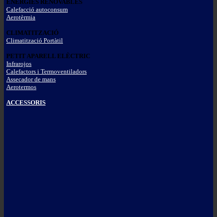
ENERGIES RENOVABLES
Calefacció autoconsum
Aerotèrmia
CLIMATITZACIÓ
Climatització Portàtil
PETIT APARELL ELÈCTRIC
Infrarojos
Calefactors i Termoventiladors
Assecador de mans
Aerotermos
ACCESSORIS