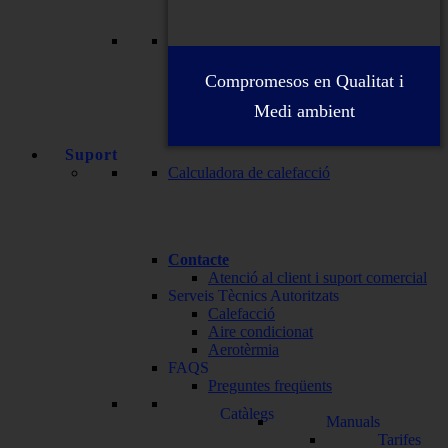
Compromesos en Qualitat i
Medi ambient
Suport
Calculadora de calefacció
Contacte
Atenció al client i suport comercial
Serveis Tècnics Autoritzats
Calefacció
Aire condicionat
Aerotèrmia
FAQS
Preguntes freqüents
Catàlegs
Manuals
Tarifes