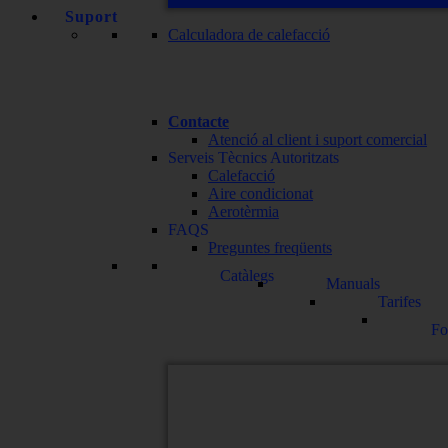
Suport
Calculadora de calefacció
Contacte
Atenció al client i suport comercial
Serveis Tècnics Autoritzats
Calefacció
Aire condicionat
Aerotèrmia
FAQS
Preguntes freqüents
Catàlegs
Manuals
Tarifes
Fo