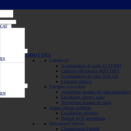
CAT
PRODUCTES
ES
Calefacció
Acumuladors de calor ECOMBI
Calderes elèctriques MATTIRA
Acumuladors de calor SOLAR
Emissors tèrmics
Energies renovables
Aerotèrmia bomba de calor monobloc
EN
Escalfador elèctric solar
Aerotèrmia bomba de calor
Aigua calenta sanitària
Escalfadors elèctrics
Dipòsit ACS aerotèrmia
Petit aparell elèctric
Climatització Portàtil