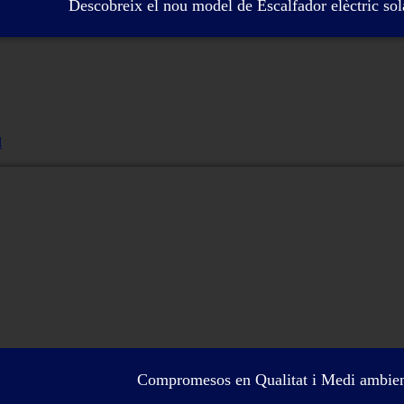
Descobreix el nou model de Escalfador elèctric so
l
Compromesos en Qualitat i Medi ambie