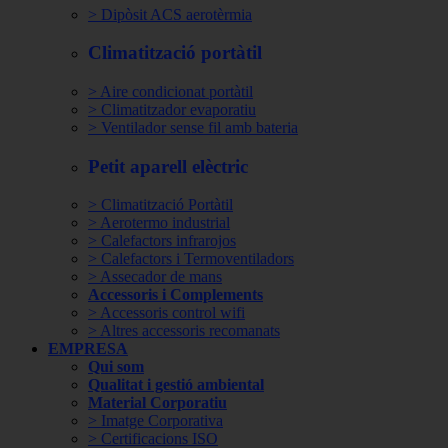
> Dipòsit ACS aerotèrmia
Climatització portàtil
> Aire condicionat portàtil
> Climatitzador evaporatiu
> Ventilador sense fil amb bateria
Petit aparell elèctric
> Climatització Portàtil
> Aerotermo industrial
> Calefactors infrarojos
> Calefactors i Termoventiladors
> Assecador de mans
Accessoris i Complements
> Accessoris control wifi
> Altres accessoris recomanats
EMPRESA
Qui som
Qualitat i gestió ambiental
Material Corporatiu
> Imatge Corporativa
> Certificacions ISO