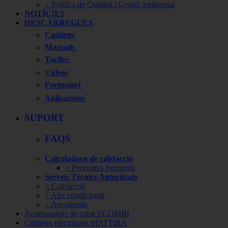
> Política de Qualitat i Gestió Ambiental
NOTÍCIES
DESCÀRREGUES
Catàlegs
Manuals
Tarifes
Vídeos
Formulari
Aplicacions
SUPORT
FAQS
Calculadora de calefacció
> Preguntes freqüents
Serveis Tècnics Autoritzats
> Calefacció
> Aire condicionat
> Aerotèrmia
Acumuladors de calor ECOMBI
Calderes elèctriques MATTIRA