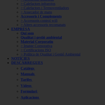
> Calefactors infrarojos
> Calefactors i Termoventiladors
> Assecador de mans
Accessoris i Complements
> Accessoris control wifi
> Altres accessoris recomanats
EMPRESA
Qui som
Qualitat i gestió ambiental
Material Corporatiu
> Imatge Corporativa
> Certificacions ISO
> Política de Qualitat i Gestió Ambiental
NOTÍCIES
DESCÀRREGUES
Catàlegs
Manuals
Tarifes
Vídeos
Formulari
Aplicacions