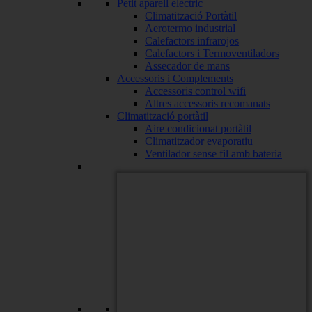
Petit aparell elèctric
Climatització Portàtil
Aerotermo industrial
Calefactors infrarojos
Calefactors i Termoventiladors
Assecador de mans
Accessoris i Complements
Accessoris control wifi
Altres accessoris recomanats
Climatització portàtil
Aire condicionat portàtil
Climatitzador evaporatiu
Ventilador sense fil amb bateria