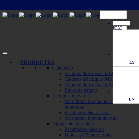
CAT
PRODUCTES
ES
Calefacció
Acumuladors de calor ECOMBI
Calderes elèctriques MATTIRA
Acumuladors de calor SOLAR
Emissors tèrmics
Energies renovables
EN
Aerotèrmia bomba de calor
monobloc
Escalfador elèctric solar
Aerotèrmia bomba de calor
Aigua calenta sanitària
Escalfadors elèctrics
Dipòsit ACS aerotèrmia