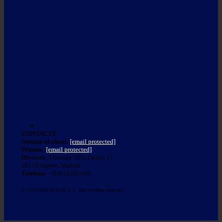
CONTACTE
Atenció al client
:
[email protected]
Premsa
:
[email protected]
Direcció
: Travesía Villa Esther, 11
28110 Algete, Madrid
Teléfono
: +34916281440
© 1973-2026 ELNUR S.A. Tots els drets reservats