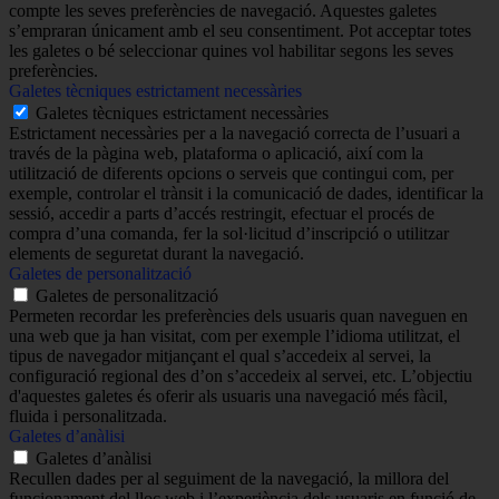
compte les seves preferències de navegació. Aquestes galetes
s’empraran únicament amb el seu consentiment. Pot acceptar totes
les galetes o bé seleccionar quines vol habilitar segons les seves
preferències.
Galetes tècniques estrictament necessàries
Galetes tècniques estrictament necessàries
Estrictament necessàries per a la navegació correcta de l’usuari a
través de la pàgina web, plataforma o aplicació, així com la
utilització de diferents opcions o serveis que contingui com, per
exemple, controlar el trànsit i la comunicació de dades, identificar la
sessió, accedir a parts d’accés restringit, efectuar el procés de
compra d’una comanda, fer la sol·licitud d’inscripció o utilitzar
elements de seguretat durant la navegació.
Galetes de personalització
Galetes de personalització
Permeten recordar les preferències dels usuaris quan naveguen en
una web que ja han visitat, com per exemple l’idioma utilitzat, el
tipus de navegador mitjançant el qual s’accedeix al servei, la
configuració regional des d’on s’accedeix al servei, etc. L’objectiu
d'aquestes galetes és oferir als usuaris una navegació més fàcil,
fluida i personalitzada.
Galetes d’anàlisi
Galetes d’anàlisi
Recullen dades per al seguiment de la navegació, la millora del
funcionament del lloc web i l’experiència dels usuaris en funció de