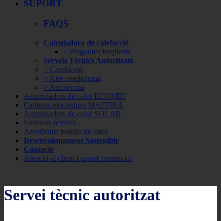
SUPORT
FAQS
Calculadora de calefacció
> Preguntes freqüents
Serveis Tècnics Autoritzats
> Calefacció
> Aire condicionat
> Aerotèrmia
Acumuladors de calor ECOMBI
Calderes elèctriques MATTIRA
Acumuladors de calor SOLAR
Emissors tèrmics
Aerotèrmia bomba de calor
Desenvolupament Sostenible
Contacte
Atenció al client i suport comercial
Servei tècnic autoritzat