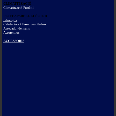
CLIMATITZACIÓ
Climatització Portàtil
PETIT APARELL ELÈCTRIC
Infrarojos
Calefactors i Termoventiladors
Assecador de mans
Aerotermos
ACCESSORIS