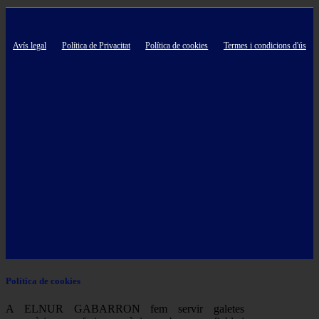
Avís legal
Política de Privacitat
Política de cookies
Termes i condicions d'ús
Política de cookies
A ELNUR GABARRON fem servir galetes