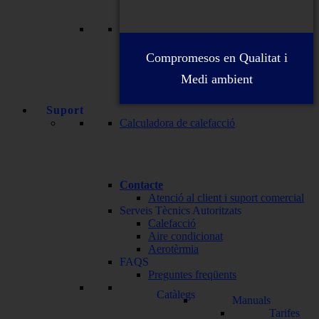
Compromesos en Qualitat i
Medi ambient
Suport
Calculadora de calefacció
Contacte
Atenció al client i suport comercial
Serveis Tècnics Autoritzats
Calefacció
Aire condicionat
Aerotèrmia
FAQS
Preguntes freqüents
Catàlegs
Manuals
Tarifes