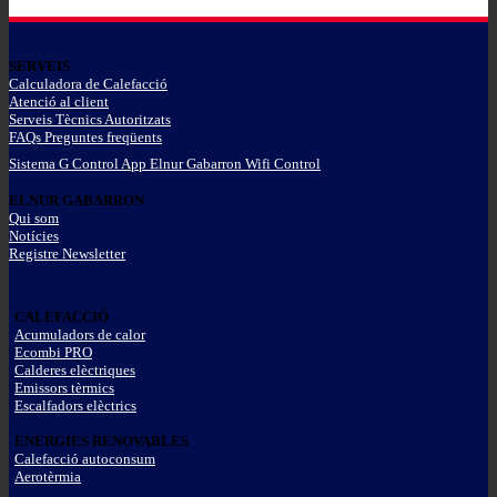
SERVEIS
Calculadora de Calefacció
Atenció al client
Serveis Tècnics Autoritzats
FAQs Preguntes freqüents
Sistema G Control App Elnur Gabarron Wifi Control
ELNUR GABARRON
Qui som
Notícies
Registre Newsletter
CALEFACCIÓ
Acumuladors de calor
Ecombi PRO
Calderes elèctriques
Emissors tèrmics
Escalfadors elèctrics
ENERGIES RENOVABLES
Calefacció autoconsum
Aerotèrmia