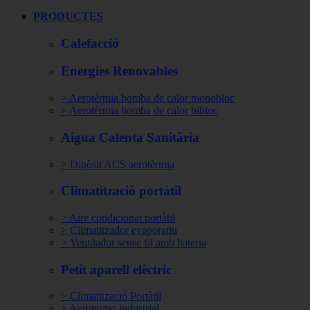
PRODUCTES
Calefacció
Energies Renovables
> Aerotèrmia bomba de calor monobloc
> Aerotèrmia bomba de calor bibloc
Aigua Calenta Sanitària
> Dipòsit ACS aerotèrmia
Climatització portàtil
> Aire condicionat portàtil
> Climatitzador evaporatiu
> Ventilador sense fil amb bateria
Petit aparell elèctric
> Climatització Portàtil
> Aerotermo industrial