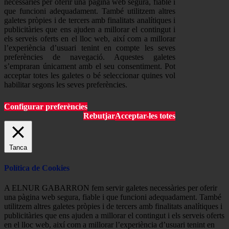
necessàries per oferir una pàgina web segura, fiable i
que funcioni adequadament. També utilitzem altres
galetes pròpies i de tercers amb finalitats analítiques i
publicitàries que ens ajuden a millorar el contingut i
els serveis oferts en el lloc web, així com a millorar
l’experiència d’usuari tenint en compte les seves
preferències de navegació. Aquestes galetes
s’empraran únicament amb el seu consentiment. Pot
acceptar totes les galetes o bé seleccionar quines vol
habilitar segons les seves preferències.
Configurar preferències
Rebutjar
Acceptar-les totes
Tanca
Política de Cookies
A ELNUR GABARRON fem servir galetes necessàries per oferir
una pàgina web segura, fiable i que funcioni adequadament. També
utilitzem altres galetes pròpies i de tercers amb finalitats analítiques i
publicitàries que ens ajuden a millorar el contingut i els serveis oferts
en el lloc web, així com a millorar l’experiència d’usuari tenint en