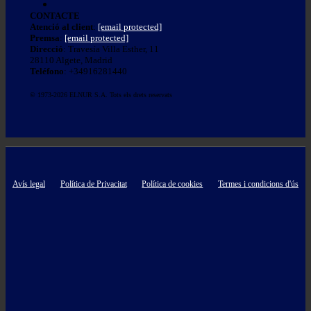
CONTACTE
Atenció al client
:
[email protected]
Premsa
:
[email protected]
Direcció
: Travesía Villa Esther, 11
28110 Algete, Madrid
Teléfono
: +34916281440
© 1973-2026 ELNUR S.A. Tots els drets reservats
Avís legal
Política de Privacitat
Política de cookies
Termes i condicions d'ús