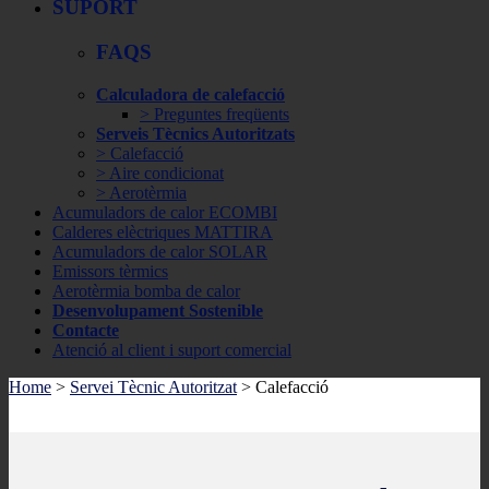
SUPORT
FAQS
Calculadora de calefacció
> Preguntes freqüents
Serveis Tècnics Autoritzats
> Calefacció
> Aire condicionat
> Aerotèrmia
Acumuladors de calor ECOMBI
Calderes elèctriques MATTIRA
Acumuladors de calor SOLAR
Emissors tèrmics
Aerotèrmia bomba de calor
Desenvolupament Sostenible
Contacte
Atenció al client i suport comercial
Home
>
Servei Tècnic Autoritzat
> Calefacció