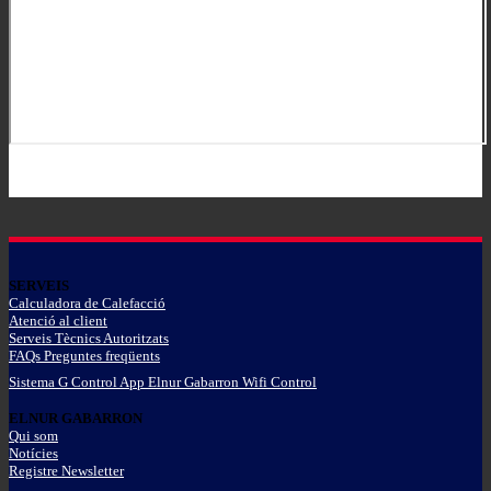
SERVEIS
Calculadora de Calefacció
Atenció al client
Serveis Tècnics Autoritzats
FAQs Preguntes freqüents
Sistema G Control App Elnur Gabarron Wifi Control
ELNUR GABARRON
Qui som
Notícies
Registre Newsletter