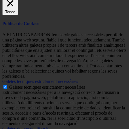
Tanca
Política de Cookies
A ELNUR GABARRON fem servir galetes necessàries per oferir
una pàgina web segura, fiable i que funcioni adequadament. També
utilitzem altres galetes pròpies i de tercers amb finalitats analítiques i
publicitàries que ens ajuden a millorar el contingut i els serveis oferts
en el lloc web, així com a millorar l’experiència d’usuari tenint en
compte les seves preferències de navegació. Aquestes galetes
s’empraran únicament amb el seu consentiment. Pot acceptar totes
les galetes o bé seleccionar quines vol habilitar segons les seves
preferències.
Galetes tècniques estrictament necessàries
Galetes tècniques estrictament necessàries
Estrictament necessàries per a la navegació correcta de l’usuari a
través de la pàgina web, plataforma o aplicació, així com la
utilització de diferents opcions o serveis que contingui com, per
exemple, controlar el trànsit i la comunicació de dades, identificar la
sessió, accedir a parts d’accés restringit, efectuar el procés de
compra d’una comanda, fer la sol·licitud d’inscripció o utilitzar
elements de seguretat durant la navegació.
Galetes de personalització