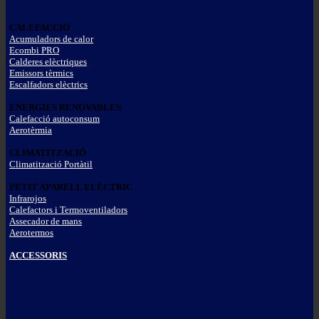
CALEFACCIÓ
Acumuladors de calor
Ecombi PRO
Calderes elèctriques
Emissors tèrmics
Escalfadors elèctrics
ENERGIES RENOVABLES
Calefacció autoconsum
Aerotèrmia
CLIMATITZACIÓ
Climatització Portàtil
PETIT APARELL ELÈCTRIC
Infrarojos
Calefactors i Termoventiladors
Assecador de mans
Aerotermos
ACCESSORIS