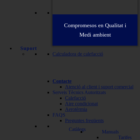
Compromesos en Qualitat i
Medi ambient
Suport
Calculadora de calefacció
Contacte
Atenció al client i suport comercial
Serveis Tècnics Autoritzats
Calefacció
Aire condicionat
Aerotèrmia
FAQS
Preguntes freqüents
Catàlegs
Manuals
Tarifes