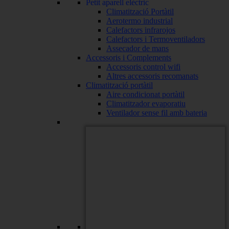
Petit aparell elèctric
Climatització Portàtil
Aerotermo industrial
Calefactors infrarojos
Calefactors i Termoventiladors
Assecador de mans
Accessoris i Complements
Accessoris control wifi
Altres accessoris recomanats
Climatització portàtil
Aire condicionat portàtil
Climatitzador evaporatiu
Ventilador sense fil amb bateria