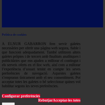
Política de cookies
A ELNUR GABARRON fem servir galetes
necessàries per oferir una pàgina web segura, fiable i
que funcioni adequadament. També utilitzem altres
galetes pròpies i de tercers amb finalitats analítiques i
publicitàries que ens ajuden a millorar el contingut i
els serveis oferts en el lloc web, així com a millorar
l’experiència d’usuari tenint en compte les seves
preferències de navegació. Aquestes galetes
s’empraran únicament amb el seu consentiment. Pot
acceptar totes les galetes o bé seleccionar quines vol
habilitar segons les seves preferències.
Configurar preferències
Rebutjar
Acceptar-les totes