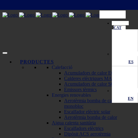
CAT
PRODUCTES
ES
Calefacció
Acumuladors de calor ECOMBI
Calderes elèctriques MATTIRA
Acumuladors de calor SOLAR
Emissors tèrmics
Energies renovables
EN
Aerotèrmia bomba de calor
monobloc
Escalfador elèctric solar
Aerotèrmia bomba de calor
Aigua calenta sanitària
Escalfadors elèctrics
Dipòsit ACS aerotèrmia