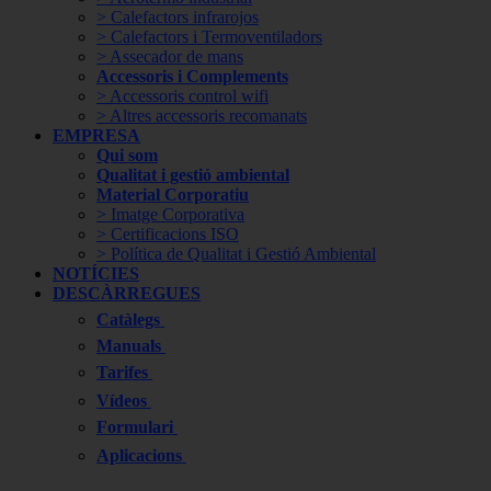
> Calefactors infrarojos
> Calefactors i Termoventiladors
> Assecador de mans
Accessoris i Complements
> Accessoris control wifi
> Altres accessoris recomanats
EMPRESA
Qui som
Qualitat i gestió ambiental
Material Corporatiu
> Imatge Corporativa
> Certificacions ISO
> Política de Qualitat i Gestió Ambiental
NOTÍCIES
DESCÀRREGUES
Catàlegs
Manuals
Tarifes
Vídeos
Formulari
Aplicacions