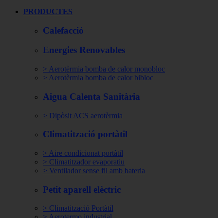
PRODUCTES
Calefacció
Energies Renovables
> Aerotèrmia bomba de calor monobloc
> Aerotèrmia bomba de calor bibloc
Aigua Calenta Sanitària
> Dipòsit ACS aerotèrmia
Climatització portàtil
> Aire condicionat portàtil
> Climatitzador evaporatiu
> Ventilador sense fil amb bateria
Petit aparell elèctric
> Climatització Portàtil
> Aerotermo industrial