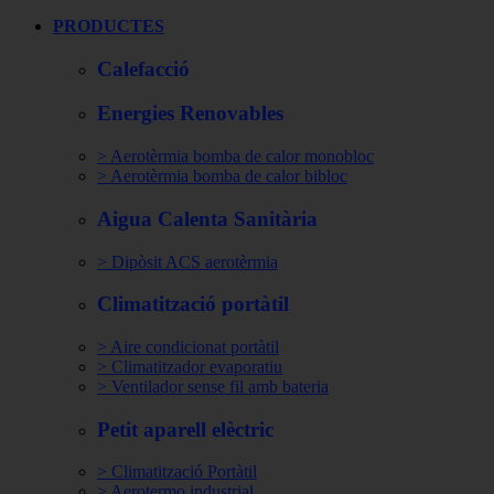
PRODUCTES
Calefacció
Energies Renovables
> Aerotèrmia bomba de calor monobloc
> Aerotèrmia bomba de calor bibloc
Aigua Calenta Sanitària
> Dipòsit ACS aerotèrmia
Climatització portàtil
> Aire condicionat portàtil
> Climatitzador evaporatiu
> Ventilador sense fil amb bateria
Petit aparell elèctric
> Climatització Portàtil
> Aerotermo industrial