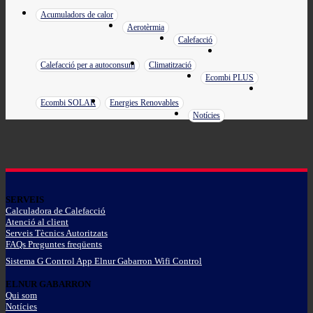
Acumuladors de calor
Aerotèrmia
Calefacció
Calefacció per a autoconsum
Climatització
Ecombi PLUS
Ecombi SOLAR
Energies Renovables
Notícies
SERVEIS
Calculadora de Calefacció
Atenció al client
Serveis Tècnics Autoritzats
FAQs Preguntes freqüents
Sistema G Control App Elnur Gabarron Wifi Control
ELNUR GABARRON
Qui som
Notícies