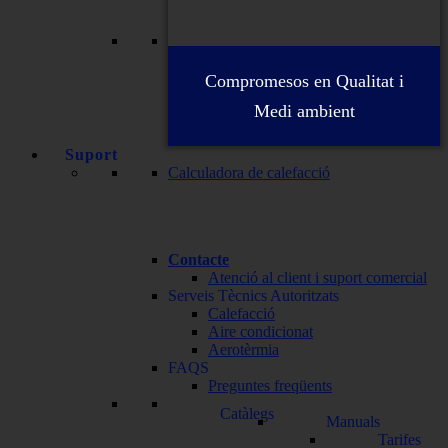
Compromesos en Qualitat i
Medi ambient
Suport
Calculadora de calefacció
Contacte
Atenció al client i suport comercial
Serveis Tècnics Autoritzats
Calefacció
Aire condicionat
Aerotèrmia
FAQS
Preguntes freqüents
Catàlegs
Manuals
Tarifes