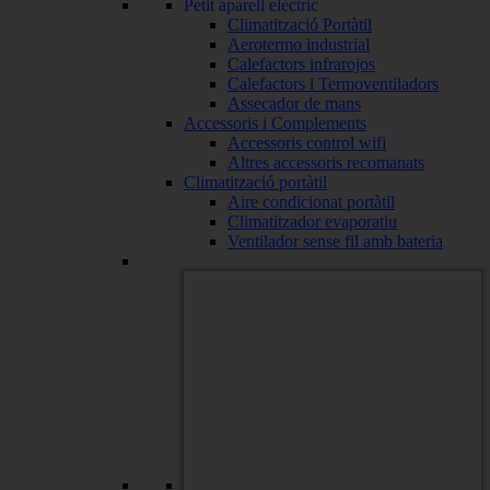
Petit aparell elèctric
Climatització Portàtil
Aerotermo industrial
Calefactors infrarojos
Calefactors i Termoventiladors
Assecador de mans
Accessoris i Complements
Accessoris control wifi
Altres accessoris recomanats
Climatització portàtil
Aire condicionat portàtil
Climatitzador evaporatiu
Ventilador sense fil amb bateria