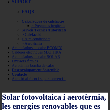
SUPORT
FAQS
Calculadora de calefacció
> Preguntes freqüents
Serveis Tècnics Autoritzats
> Calefacció
> Aire condicionat
> Aerotèrmia
Acumuladors de calor ECOMBI
Calderes elèctriques MATTIRA
Acumuladors de calor SOLAR
Emissors tèrmics
Aerotèrmia bomba de calor
Desenvolupament Sostenible
Contacte
Atenció al client i suport comercial
Solar fotovoltaica i aerotèrmia,
les energies renovables que es