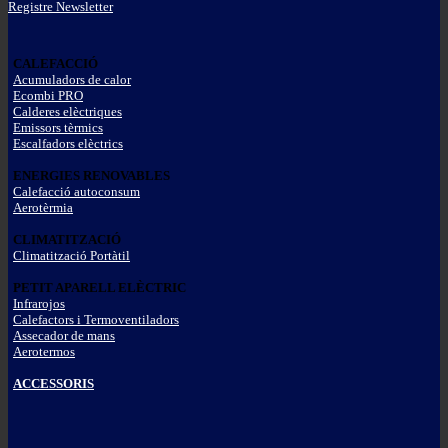
Registre Newsletter
CALEFACCIÓ
Acumuladors de calor
Ecombi PRO
Calderes elèctriques
Emissors tèrmics
Escalfadors elèctrics
ENERGIES RENOVABLES
Calefacció autoconsum
Aerotèrmia
CLIMATITZACIÓ
Climatització Portàtil
PETIT APARELL ELÈCTRIC
Infrarojos
Calefactors i Termoventiladors
Assecador de mans
Aerotermos
ACCESSORIS