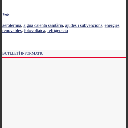
Tags:
aerotermia
,
aigua calenta sanitària
,
ajudes i subvencions
,
energies
renovables
,
fotovoltaica
,
refrigeració
BUTLLETÍ INFORMATIU