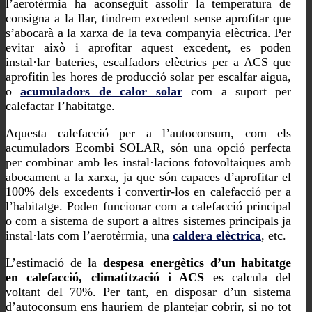
l’aerotèrmia ha aconseguit assolir la temperatura de
consigna a la llar, tindrem excedent sense aprofitar que
s’abocarà a la xarxa de la teva companyia elèctrica. Per
evitar això i aprofitar aquest excedent, es poden
instal·lar bateries, escalfadors elèctrics per a ACS que
aprofitin les hores de producció solar per escalfar aigua,
o
acumuladors de calor solar
com a suport per
calefactar l’habitatge.
Aquesta calefacció per a l’autoconsum, com els
acumuladors Ecombi SOLAR, són una opció perfecta
per combinar amb les instal·lacions fotovoltaiques amb
abocament a la xarxa, ja que són capaces d’aprofitar el
100% dels excedents i convertir-los en calefacció per a
l’habitatge. Poden funcionar com a calefacció principal
o com a sistema de suport a altres sistemes principals ja
instal·lats com l’aerotèrmia, una
caldera elèctrica
, etc.
L’estimació de la
despesa energètics d’un habitatge
en calefacció, climatització i ACS
es calcula del
voltant del 70%. Per tant, en disposar d’un sistema
d’autoconsum ens hauríem de plantejar cobrir, si no tot