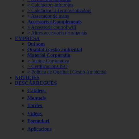
> Calefactors infrarojos
> Calefactors i Termoventiladors
> Assecador de mans
Accessoris i Complements
> Accessoris control wifi
> Altres accessoris recomanats
EMPRESA
Qui som
Qualitat i gestió ambiental
Material Corporatiu
> Imatge Corporativa
> Certificacions ISO
> Política de Qualitat i Gestió Ambiental
NOTÍCIES
DESCÀRREGUES
Catàlegs
Manuals
Tarifes
Vídeos
Formulari
Aplicacions