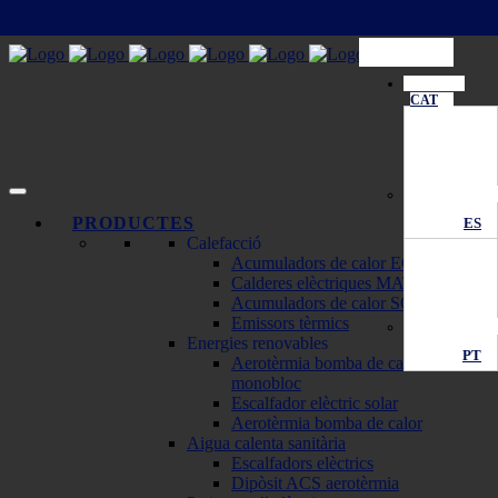
CAT
PRODUCTES
ES
Calefacció
Acumuladors de calor ECOMBI
Calderes elèctriques MATTIRA
Acumuladors de calor SOLAR
Emissors tèrmics
Energies renovables
PT
Aerotèrmia bomba de calor
monobloc
Escalfador elèctric solar
Aerotèrmia bomba de calor
Aigua calenta sanitària
Escalfadors elèctrics
Dipòsit ACS aerotèrmia