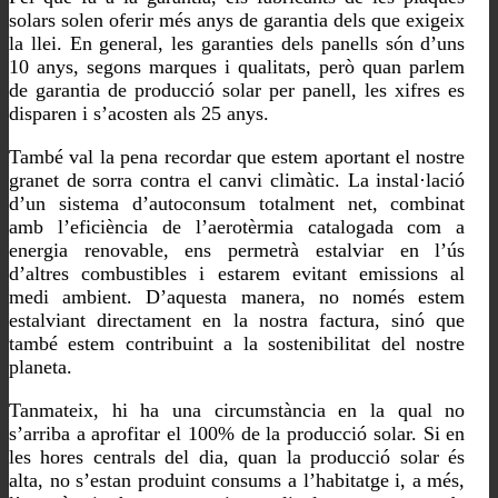
solars solen oferir més anys de garantia dels que exigeix
la llei. En general, les garanties dels panells són d’uns
10 anys, segons marques i qualitats, però quan parlem
de garantia de producció solar per panell, les xifres es
disparen i s’acosten als 25 anys.
També val la pena recordar que estem aportant el nostre
granet de sorra contra el canvi climàtic. La instal·lació
d’un sistema d’autoconsum totalment net, combinat
amb l’eficiència de l’aerotèrmia catalogada com a
energia renovable, ens permetrà estalviar en l’ús
d’altres combustibles i estarem evitant emissions al
medi ambient. D’aquesta manera, no només estem
estalviant directament en la nostra factura, sinó que
també estem contribuint a la sostenibilitat del nostre
planeta.
Tanmateix, hi ha una circumstància en la qual no
s’arriba a aprofitar el 100% de la producció solar. Si en
les hores centrals del dia, quan la producció solar és
alta, no s’estan produint consums a l’habitatge i, a més,