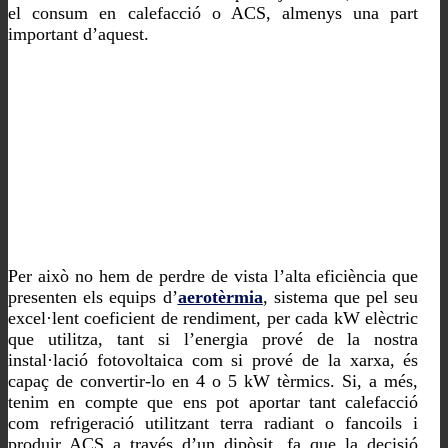
el consum en calefacció o ACS, almenys una part
important d’aquest.
Per això no hem de perdre de vista l’alta eficiència que
presenten els equips d’
aerotèrmia
, sistema que pel seu
excel·lent coeficient de rendiment, per cada kW elèctric
que utilitza, tant si l’energia prové de la nostra
instal·lació fotovoltaica com si prové de la xarxa, és
capaç de convertir-lo en 4 o 5 kW tèrmics. Si, a més,
tenim en compte que ens pot aportar tant calefacció
com refrigeració utilitzant terra radiant o fancoils i
produir ACS a través d’un dipòsit, fa que la decisió