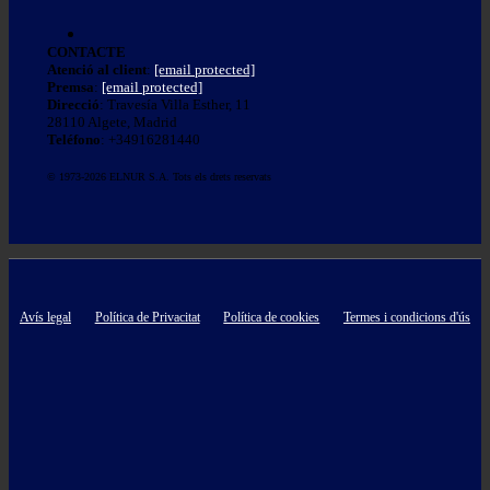
CONTACTE
Atenció al client
:
[email protected]
Premsa
:
[email protected]
Direcció
: Travesía Villa Esther, 11
28110 Algete, Madrid
Teléfono
: +34916281440
© 1973-2026 ELNUR S.A. Tots els drets reservats
Avís legal
Política de Privacitat
Política de cookies
Termes i condicions d'ús