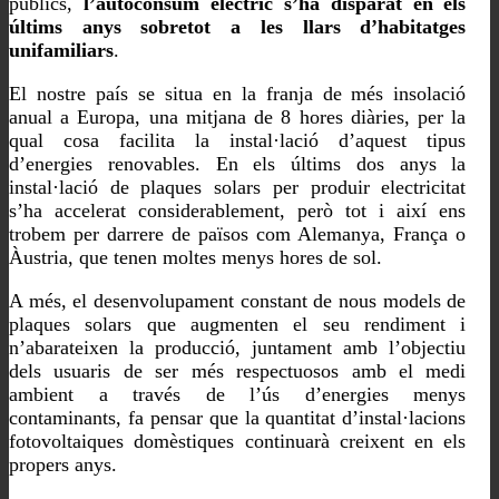
públics,
l’autoconsum elèctric s’ha disparat en els
últims anys sobretot a les llars d’habitatges
unifamiliars
.
El nostre país se situa en la franja de més insolació
anual a Europa, una mitjana de 8 hores diàries, per la
qual cosa facilita la instal·lació d’aquest tipus
d’energies renovables. En els últims dos anys la
instal·lació de plaques solars per produir electricitat
s’ha accelerat considerablement, però tot i així ens
trobem per darrere de països com Alemanya, França o
Àustria, que tenen moltes menys hores de sol.
A més, el desenvolupament constant de nous models de
plaques solars que augmenten el seu rendiment i
n’abarateixen la producció, juntament amb l’objectiu
dels usuaris de ser més respectuosos amb el medi
ambient a través de l’ús d’energies menys
contaminants, fa pensar que la quantitat d’instal·lacions
fotovoltaiques domèstiques continuarà creixent en els
propers anys.