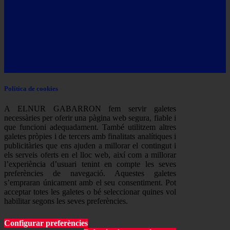
Política de cookies
A ELNUR GABARRON fem servir galetes
necessàries per oferir una pàgina web segura, fiable i
que funcioni adequadament. També utilitzem altres
galetes pròpies i de tercers amb finalitats analítiques i
publicitàries que ens ajuden a millorar el contingut i
els serveis oferts en el lloc web, així com a millorar
l’experiència d’usuari tenint en compte les seves
preferències de navegació. Aquestes galetes
s’empraran únicament amb el seu consentiment. Pot
acceptar totes les galetes o bé seleccionar quines vol
habilitar segons les seves preferències.
Configurar preferències