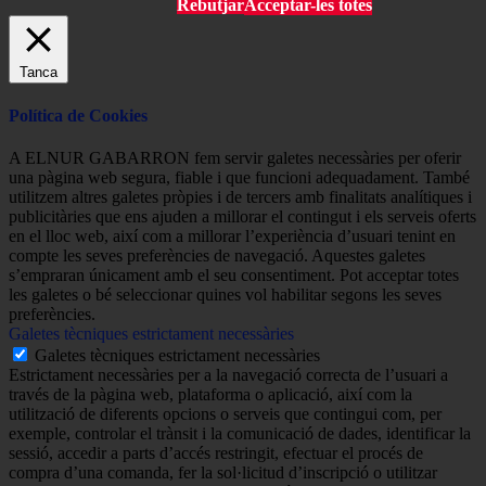
Rebutjar
Acceptar-les totes
Tanca
Política de Cookies
A ELNUR GABARRON fem servir galetes necessàries per oferir
una pàgina web segura, fiable i que funcioni adequadament. També
utilitzem altres galetes pròpies i de tercers amb finalitats analítiques i
publicitàries que ens ajuden a millorar el contingut i els serveis oferts
en el lloc web, així com a millorar l’experiència d’usuari tenint en
compte les seves preferències de navegació. Aquestes galetes
s’empraran únicament amb el seu consentiment. Pot acceptar totes
les galetes o bé seleccionar quines vol habilitar segons les seves
preferències.
Galetes tècniques estrictament necessàries
Galetes tècniques estrictament necessàries
Estrictament necessàries per a la navegació correcta de l’usuari a
través de la pàgina web, plataforma o aplicació, així com la
utilització de diferents opcions o serveis que contingui com, per
exemple, controlar el trànsit i la comunicació de dades, identificar la
sessió, accedir a parts d’accés restringit, efectuar el procés de
compra d’una comanda, fer la sol·licitud d’inscripció o utilitzar