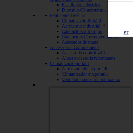
Escalfadors elèctrics
Dipòsit ACS aerotèrmia
Petit aparell elèctric
Climatització Portàtil
Aerotermo industrial
Calefactors infrarojos
PT
Calefactors i Termoventiladors
Assecador de mans
Accessoris i Complements
Accessoris control wifi
Altres accessoris recomanats
Climatització portàtil
Aire condicionat portàtil
Climatitzador evaporatiu
Ventilador sense fil amb bateria