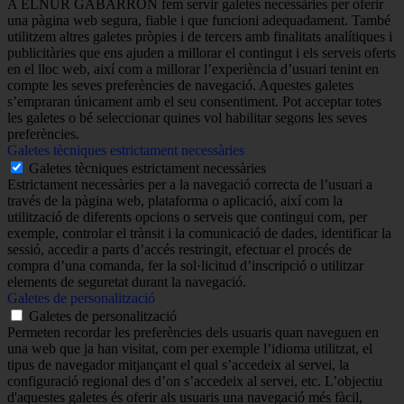
A ELNUR GABARRON fem servir galetes necessàries per oferir
una pàgina web segura, fiable i que funcioni adequadament. També
utilitzem altres galetes pròpies i de tercers amb finalitats analítiques i
publicitàries que ens ajuden a millorar el contingut i els serveis oferts
en el lloc web, així com a millorar l’experiència d’usuari tenint en
compte les seves preferències de navegació. Aquestes galetes
s’empraran únicament amb el seu consentiment. Pot acceptar totes
les galetes o bé seleccionar quines vol habilitar segons les seves
preferències.
Galetes tècniques estrictament necessàries
Galetes tècniques estrictament necessàries
Estrictament necessàries per a la navegació correcta de l’usuari a
través de la pàgina web, plataforma o aplicació, així com la
utilització de diferents opcions o serveis que contingui com, per
exemple, controlar el trànsit i la comunicació de dades, identificar la
sessió, accedir a parts d’accés restringit, efectuar el procés de
compra d’una comanda, fer la sol·licitud d’inscripció o utilitzar
elements de seguretat durant la navegació.
Galetes de personalització
Galetes de personalització
Permeten recordar les preferències dels usuaris quan naveguen en
una web que ja han visitat, com per exemple l’idioma utilitzat, el
tipus de navegador mitjançant el qual s’accedeix al servei, la
configuració regional des d’on s’accedeix al servei, etc. L’objectiu
d'aquestes galetes és oferir als usuaris una navegació més fàcil,