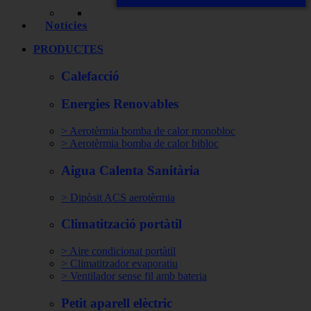
Notícies
PRODUCTES
Calefacció
Energies Renovables
> Aerotèrmia bomba de calor monobloc
> Aerotèrmia bomba de calor bibloc
Aigua Calenta Sanitària
> Dipòsit ACS aerotèrmia
Climatització portàtil
> Aire condicionat portàtil
> Climatitzador evaporatiu
> Ventilador sense fil amb bateria
Petit aparell elèctric