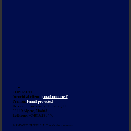
CONTACTE
Atenció al client
:
[email protected]
Premsa
:
[email protected]
Direcció
: Travesía Villa Esther, 11
28110 Algete, Madrid
Teléfono
: +34916281440
© 1973-2026 ELNUR S.A. Tots els drets reservats