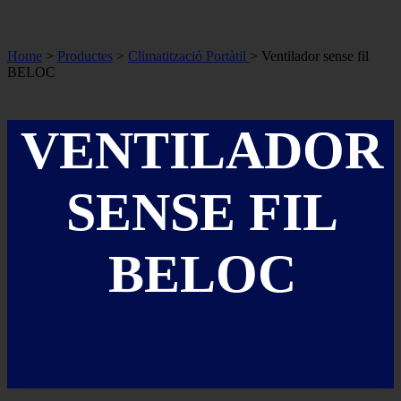
Home
>
Productes
>
Climatització Portàtil
> Ventilador sense fil
BELOC
VENTILADOR
SENSE FIL
BELOC