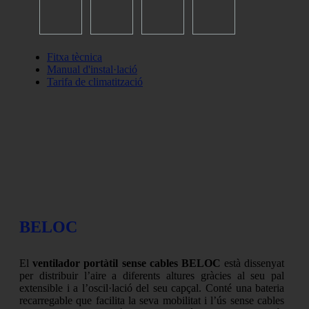
Fitxa tècnica
Manual d'instal·lació
Tarifa de climatització
BELOC
El
ventilador portàtil sense cables BELOC
està dissenyat
per distribuir l’aire a diferents altures gràcies al seu pal
extensible i a l’oscil·lació del seu capçal. Conté una bateria
recarregable que facilita la seva mobilitat i l’ús sense cables