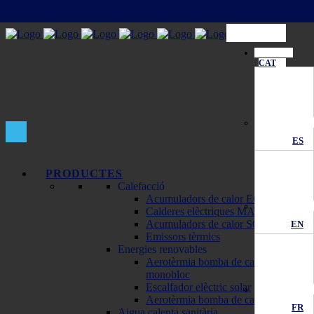
CAT
ES
PRODUCTES
Calefacció
Acumuladors de calor ECOMBI
Calderes elèctriques MATTIRA
Acumuladors de calor SOLAR
EN
Emissors tèrmics
Energies renovables
Aerotèrmia bomba de calor
monobloc
Escalfador elèctric solar
Aerotèrmia bomba de calor
FR
Aigua calenta sanitària