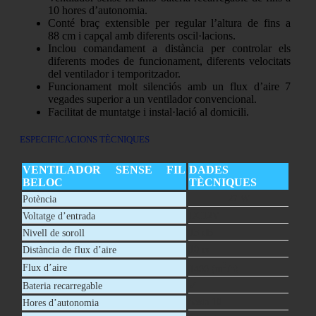
10 hores d’autonomia.
Conté braç extensible per regular l’altura de fins a
88 cm i capçal amb diferents oscil·lacions.
Inclou comandament a distància per controlar els
diferents modes de funcionament, diferents velocitats
del ventilador i temporitzador.
Funcionament molt silenciós amb un flux d’aire 7
vegades superior a un ventilador convencional.
Facilitat de muntatge i instal·lació al domicili.
ESPECIFICACIONS TÈCNIQUES
VENTILADOR SENSE FIL
DADES
BELOC
TÈCNIQUES
27 W
Potència
DC12V
Voltatge d’entrada
13 dB
Nivell de soroll
10 m
Distància de flux d’aire
3
Flux d’aire
1400 (m
/h)
✓
Bateria recarregable
hasta 10
Hores d’autonomia