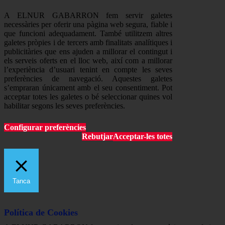
A ELNUR GABARRON fem servir galetes
necessàries per oferir una pàgina web segura, fiable i
que funcioni adequadament. També utilitzem altres
galetes pròpies i de tercers amb finalitats analítiques i
publicitàries que ens ajuden a millorar el contingut i
els serveis oferts en el lloc web, així com a millorar
l’experiència d’usuari tenint en compte les seves
preferències de navegació. Aquestes galetes
s’empraran únicament amb el seu consentiment. Pot
acceptar totes les galetes o bé seleccionar quines vol
habilitar segons les seves preferències.
Configurar preferències
Rebutjar
Acceptar-les totes
Tanca
Política de Cookies