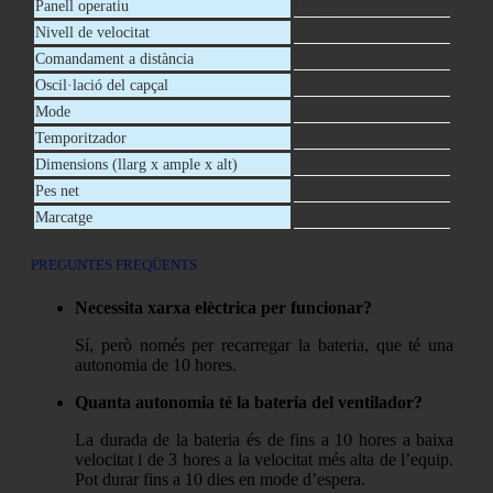
Digital
Panell operatiu
26
Nivell de velocitat
✓
Comandament a distància
Vertical / Horitzontal
Oscil·lació del capçal
Vent natural / Nit
Mode
0-7 h
Temporitzador
34 x 34 x (51 – 88) cm
Dimensions (llarg x ample x alt)
4,3 kg
Pes net
CE
Marcatge
PREGUNTES FREQÜENTS
Necessita xarxa elèctrica per funcionar?
Sí, però només per recarregar la bateria, que té una
autonomia de 10 hores.
Quanta autonomia té la bateria del ventilador?
La durada de la bateria és de fins a 10 hores a baixa
velocitat i de 3 hores a la velocitat més alta de l’equip.
Pot durar fins a 10 dies en mode d’espera.