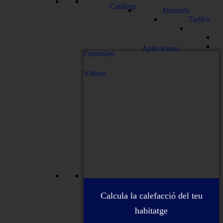
Catàlegs
Manuals
Tarifes
Aplicacions
Formulari
Vídeos
Calcula la calefacció del teu
habitatge