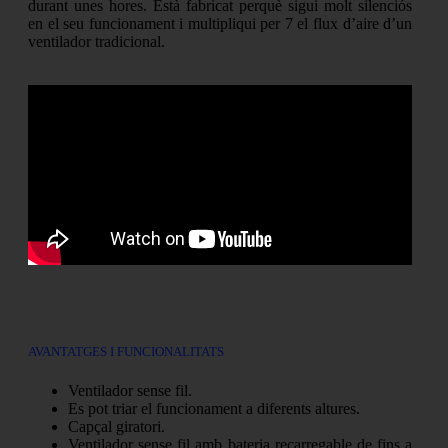
durant unes hores. Està fabricat perquè sigui molt silenciós
en el seu funcionament i multipliqui per 7 el flux d’aire d’un
ventilador tradicional.
AVANTATGES I FUNCIONALITATS
Ventilador sense fil.
Es pot triar el funcionament a diferents altures.
Capçal giratori.
Ventilador sense fil amb bateria recarregable de fins a