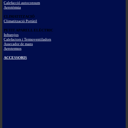
Calefacció autoconsum
Aerotèrmia
CLIMATITZACIÓ
Climatització Portàtil
PETIT APARELL ELÈCTRIC
Infrarojos
Calefactors i Termoventiladors
Assecador de mans
Aerotermos
ACCESSORIS