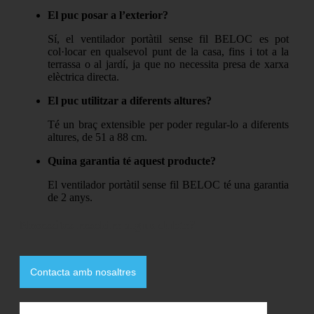
El puc posar a l’exterior?
Sí, el ventilador portàtil sense fil BELOC es pot
col·locar en qualsevol punt de la casa, fins i tot a la
terrassa o al jardí, ja que no necessita presa de xarxa
elèctrica directa.
El puc utilitzar a diferents altures?
Té un braç extensible per poder regular-lo a diferents
altures, de 51 a 88 cm.
Quina garantia té aquest producte?
El ventilador portàtil sense fil BELOC té una garantia
de 2 anys.
Necessites resoldre algun dubte?
Contacta amb nosaltres