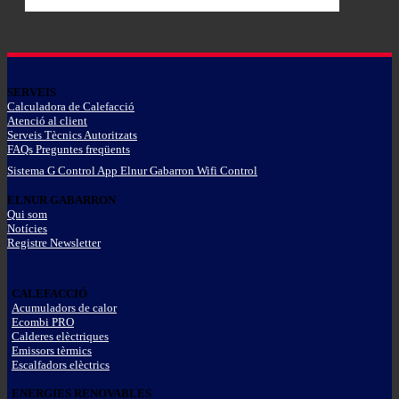
SERVEIS
Calculadora de Calefacció
Atenció al client
Serveis Tècnics Autoritzats
FAQs Preguntes freqüents
Sistema G Control App Elnur Gabarron Wifi Control
ELNUR GABARRON
Qui som
Notícies
Registre Newsletter
CALEFACCIÓ
Acumuladors de calor
Ecombi PRO
Calderes elèctriques
Emissors tèrmics
Escalfadors elèctrics
ENERGIES RENOVABLES